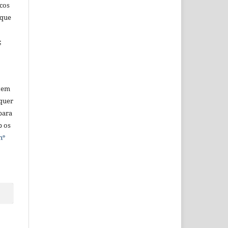
icos
 que
;
tem
quer
para
b os
nº