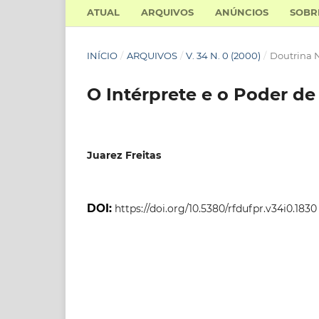
ATUAL
ARQUIVOS
ANÚNCIOS
SOB
INÍCIO
/
ARQUIVOS
/
V. 34 N. 0 (2000)
/
Doutrina 
O Intérprete e o Poder de
Juarez Freitas
DOI:
https://doi.org/10.5380/rfdufpr.v34i0.1830