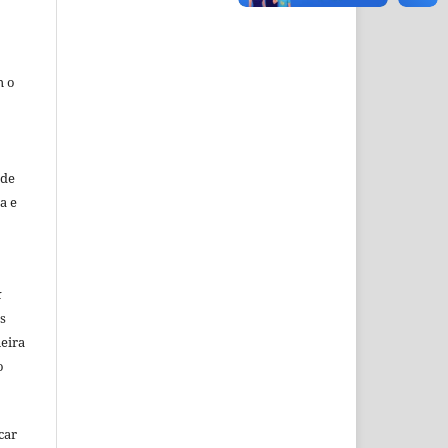
m o
sde
a e
k
s
eira
o
car