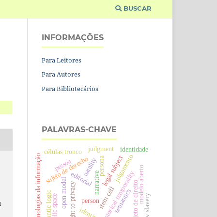
BUSCAR
INFORMAÇÕES
Para Leitores
Para Autores
Para Bibliotecários
PALAVRAS-CHAVE
judgment
identidade
células tronco
julgamento
tecnologias da informação
legal subject
sujeto de derecho
persona
natality
pessoa
modelo aberto
historical temporality
editorial
narrative
open model
sujeto de direito
right to privacy
stem cell
semantics
deontic logic
new slavery
public space
person
1
identity