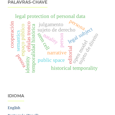
PALAVRAS-CHAVE
legal protection of personal data
persona
cooperación
células tronco
julgamento
temporalidad histórica
espaço público
legal subject
sujeto de derecho
semantics
stem cell
sujeto de direito
natality
person
open model
editorial
narrative
pessoa
identity
public space
historical temporality
IDIOMA
English