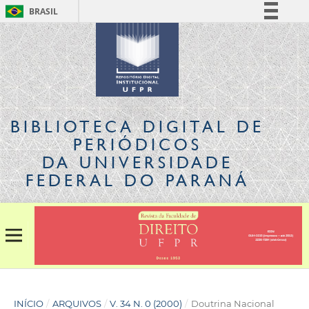
BRASIL
Simplifique!
Comunica BR
Participe
Acesso à informação
Legislação
BIBLIOTECA DIGITAL
DE
Canais
PERIÓDICOS
DA UNIVERSIDADE
FEDERAL DO PARANÁ
INÍCIO
/
ARQUIVOS
/
V. 34 N. 0 (2000)
/
Doutrina Nacional