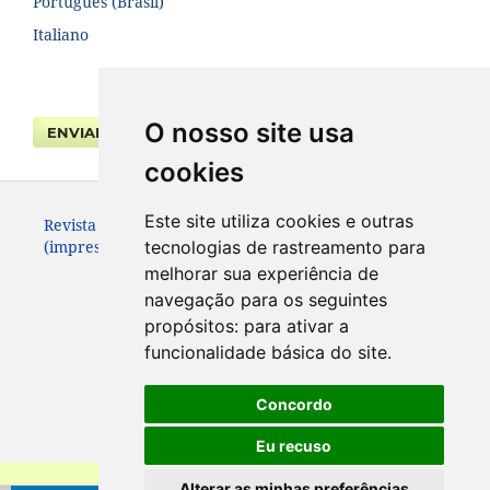
Português (Brasil)
Italiano
O nosso site usa
ENVIAR SUBMISSÃO
cookies
Este site utiliza cookies e outras
Revista da Faculdade de Direito UFPR. ISSN 0104-3315
(impresso – até 2013) e 2236-7284 (eletrônico).
tecnologias de rastreamento para
melhorar sua experiência de
navegação para os seguintes
propósitos:
para ativar a
funcionalidade básica do site
.
Concordo
Eu recuso
Alterar as minhas preferências