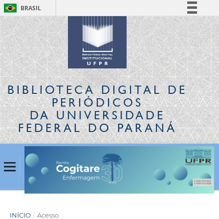
BRASIL
Simplifique!
Comunica BR
Participe
Acesso à informação
Legislação
BIBLIOTECA DIGITAL
DE
Canais
PERIÓDICOS
DA UNIVERSIDADE
FEDERAL DO PARANÁ
INÍCIO
/
Acesso