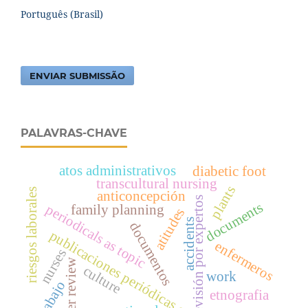
Português (Brasil)
ENVIAR SUBMISSÃO
PALAVRAS-CHAVE
atos administrativos
diabetic foot
transcultural nursing
plants
riesgos laborales
anticoncepción
revisión por expertos
documents
periodicals as topic
family planning
atitudes
accidents
documentos
publicaciones periódicas c
enfermeros
nurses
peer review
culture
work
trabajo
etnografia