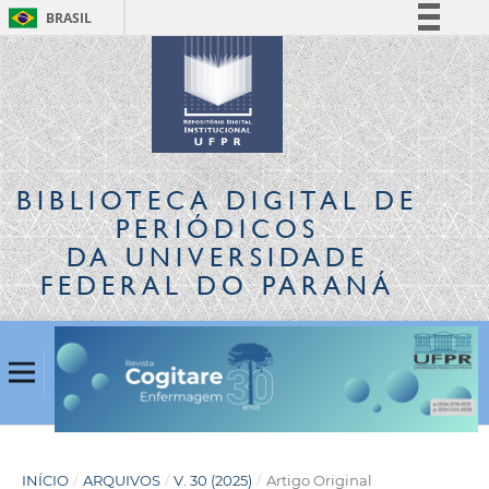
BRASIL
Simplifique!
Comunica BR
Participe
Acesso à informação
Legislação
BIBLIOTECA DIGITAL
DE
Canais
PERIÓDICOS
DA UNIVERSIDADE
FEDERAL DO PARANÁ
INÍCIO
/
ARQUIVOS
/
V. 30 (2025)
/
Artigo Original