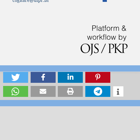
cogitare@ufpr.br