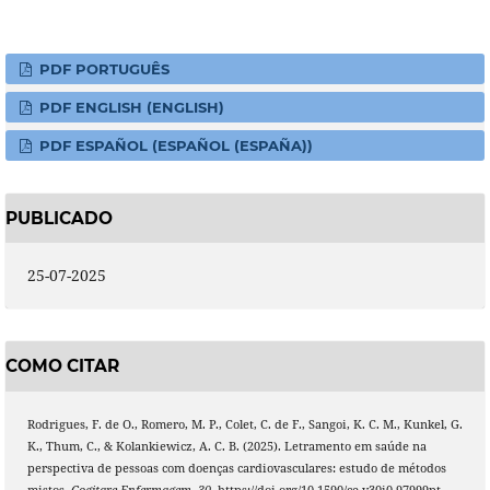
PDF PORTUGUÊS
PDF ENGLISH (ENGLISH)
PDF ESPAÑOL (ESPAÑOL (ESPAÑA))
PUBLICADO
25-07-2025
COMO CITAR
Rodrigues, F. de O., Romero, M. P., Colet, C. de F., Sangoi, K. C. M., Kunkel, G.
K., Thum, C., & Kolankiewicz, A. C. B. (2025). Letramento em saúde na
perspectiva de pessoas com doenças cardiovasculares: estudo de métodos
mistos.
Cogitare Enfermagem
,
30
. https://doi.org/10.1590/ce.v30i0.97999pt