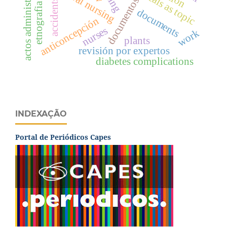
actos administrativos
periodicals as topic
documentos
accidents
etnografia
documents
anticoncepción
nurses
work
plants
revisión por expertos
diabetes complications
INDEXAÇÃO
Portal de Periódicos Capes