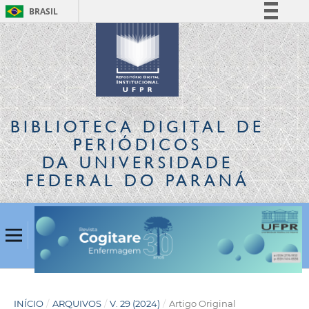
BRASIL
Simplifique!
Comunica BR
Participe
Acesso à informação
Legislação
BIBLIOTECA DIGITAL
DE
Canais
PERIÓDICOS
DA UNIVERSIDADE
FEDERAL DO PARANÁ
INÍCIO
/
ARQUIVOS
/
V. 29 (2024)
/
Artigo Original