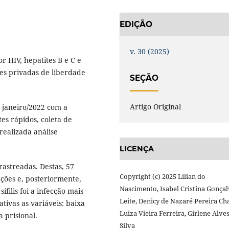
EDIÇÃO
v. 30 (2025)
r HIV, hepatites B e C e
eres privadas de liberdade
SEÇÃO
Artigo Original
 janeiro/2022 com a
tes rápidos, coleta de
ealizada análise
LICENÇA
astreadas. Destas, 57
Copyright (c) 2025 Lílian do
ções e, posteriormente,
Nascimento, Isabel Cristina Gonça
filis foi a infecção mais
Leite, Denicy de Nazaré Pereira Ch
tivas as variáveis: baixa
Luiza Vieira Ferreira, Girlene Alve
 prisional.
Silva