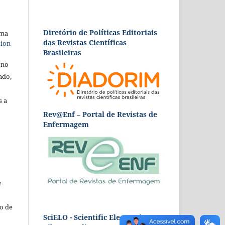
Diretório de Políticas Editoriais
uma
das Revistas Científicas
tion
Brasileiras
 no
ado,
s a
Rev@Enf – Portal de Revistas de
Enfermagem
e
o de
SciELO - Scientific Electronic