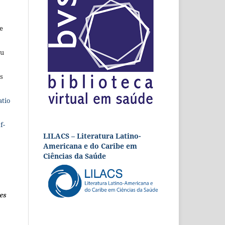
e
eu
s
atio
f-
LILACS – Literatura Latino-
Americana e do Caribe em
Ciências da Saúde
es