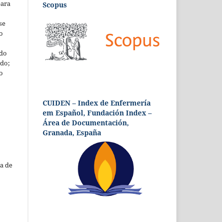
para
Scopus
se
o
 do
udo;
o
CUIDEN – Index de Enfermería
em Español, Fundación Index –
Área de Documentación,
Granada, España
a de