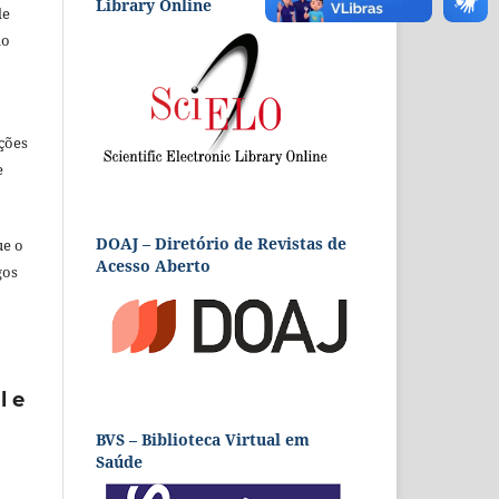
Library Online
de
ão
ções
e
DOAJ – Diretório de Revistas de
ue o
Acesso Aberto
gos
l e
BVS – Biblioteca Virtual em
Saúde