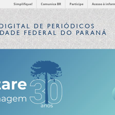
Simplifique!
Comunica BR
Participe
Acesso à infor
DIGITAL
DE PERIÓDICOS
IDADE FEDERAL DO PARANÁ