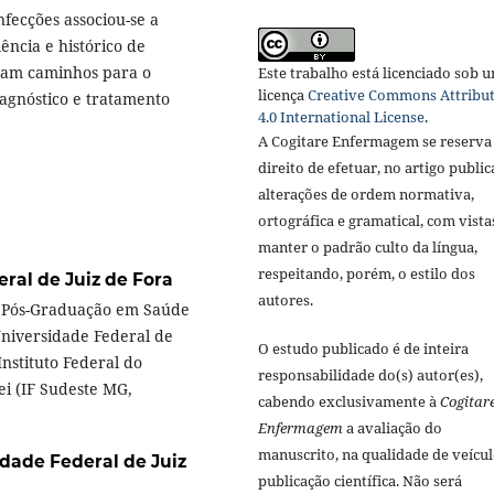
nfecções associou-se a
ência e histórico de
ntam caminhos para o
Este trabalho está licenciado sob 
licença
Creative Commons Attribu
agnóstico e tratamento
4.0 International License
.
A Cogitare Enfermagem se reserva
direito de efetuar, no artigo public
alterações de ordem normativa,
ortográfica e gramatical, com vista
manter o padrão culto da língua,
respeitando, porém, o estilo dos
ral de Juiz de Fora
autores.
 Pós-Graduação em Saúde
Universidade Federal de
O estudo publicado é de inteira
Instituto Federal do
responsabilidade do(s) autor(es),
ei (IF Sudeste MG,
cabendo exclusivamente à
Cogitar
Enfermagem
a avaliação do
manuscrito, na qualidade de veícul
dade Federal de Juiz
publicação científica. Não será