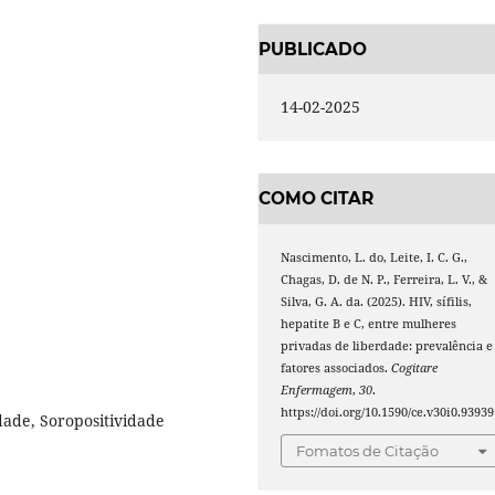
PUBLICADO
14-02-2025
COMO CITAR
Nascimento, L. do, Leite, I. C. G.,
Chagas, D. de N. P., Ferreira, L. V., &
Silva, G. A. da. (2025). HIV, sífilis,
hepatite B e C, entre mulheres
privadas de liberdade: prevalência e
fatores associados.
Cogitare
Enfermagem
,
30
.
https://doi.org/10.1590/ce.v30i0.93939
ade, Soropositividade
Fomatos de Citação