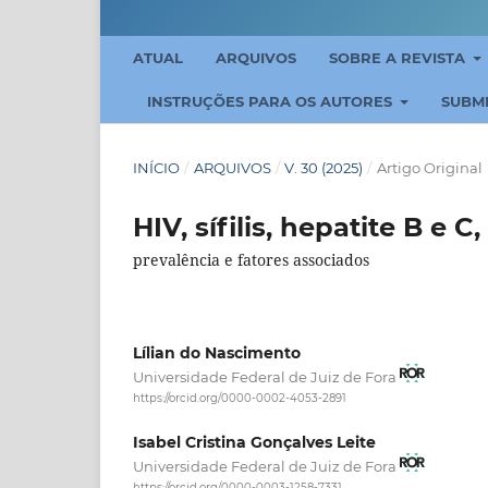
ATUAL
ARQUIVOS
SOBRE A REVISTA
INSTRUÇÕES PARA OS AUTORES
SUBM
INÍCIO
/
ARQUIVOS
/
V. 30 (2025)
/
Artigo Original
HIV, sífilis, hepatite B e
prevalência e fatores associados
Lílian do Nascimento
Universidade Federal de Juiz de Fora
https://orcid.org/0000-0002-4053-2891
Isabel Cristina Gonçalves Leite
Universidade Federal de Juiz de Fora
https://orcid.org/0000-0003-1258-7331