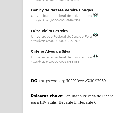
Denicy de Nazaré Pereira Chagas
Universidade Federal de Juiz de Fora
https://orcid.org/0000-0001-5928-4384
Luiza Vieira Ferreira
Universidade Federal de Juiz de Fora
https://orcid.org/0000-0003-4522-190X
Girlene Alves da Silva
Universidade Federal de Juiz de Fora
https://orcid.org/0000-0002-8758-1156
DOI:
https://doi.org/10.1590/ce.v30i0.93939
Palavras-chave:
População Privada de Liberd
para HIV, Sífilis, Hepatite B, Hepatite C