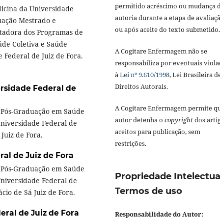
permitido acréscimo ou mudança 
dicina da Universidade
autoria durante a etapa de avaliaç
duação Mestrado e
ou após aceite do texto submetido.
tadora dos Programas de
de Coletiva e Saúde
A Cogitare Enfermagem não se
 Federal de Juiz de Fora.
responsabiliza por eventuais viola
à
Lei nº 9.610/1998
, Lei Brasileira d
Direitos Autorais.
rsidade Federal de
A Cogitare Enfermagem permite q
 Pós-Graduação em Saúde
autor detenha o
copyright
dos arti
Universidade Federal de
aceitos para publicação, sem
 Juiz de Fora.
restrições.
al de Juiz de Fora
 Pós-Graduação em Saúde
Propriedade Intelectua
Universidade Federal de
Termos de uso
cio de Sá Juiz de Fora.
eral de Juiz de Fora
Responsabilidade do Autor: