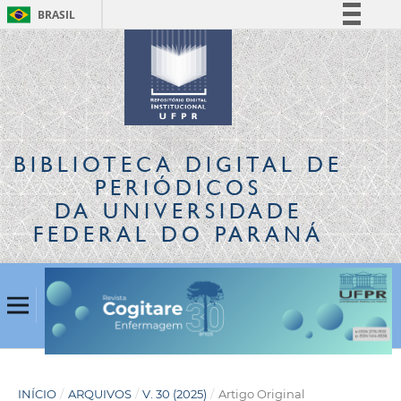
BRASIL
Simplifique!
Comunica BR
Participe
Acesso à informação
Legislação
BIBLIOTECA DIGITAL
DE
Canais
PERIÓDICOS
DA UNIVERSIDADE
FEDERAL DO PARANÁ
INÍCIO
/
ARQUIVOS
/
V. 30 (2025)
/
Artigo Original