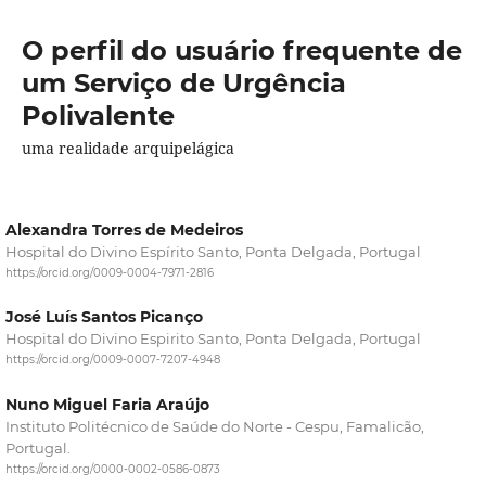
O perfil do usuário frequente de
um Serviço de Urgência
Polivalente
uma realidade arquipelágica
Alexandra Torres de Medeiros
Hospital do Divino Espírito Santo, Ponta Delgada, Portugal
https://orcid.org/0009-0004-7971-2816
José Luís Santos Picanço
Hospital do Divino Espirito Santo, Ponta Delgada, Portugal
https://orcid.org/0009-0007-7207-4948
Nuno Miguel Faria Araújo
Instituto Politécnico de Saúde do Norte - Cespu, Famalicão,
Portugal.
https://orcid.org/0000-0002-0586-0873