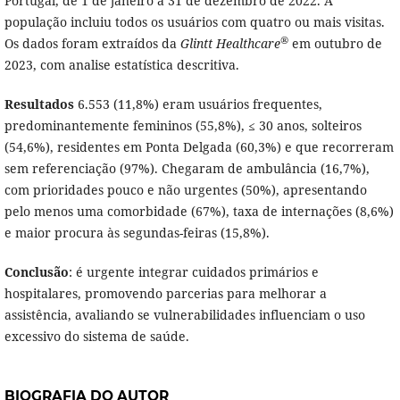
Portugal, de 1 de janeiro a 31 de dezembro de 2022. A
população incluiu todos os usuários com quatro ou mais visitas.
®
Os dados foram extraídos da
Glintt Healthcare
em outubro de
2023, com analise estatística descritiva.
Resultados
6.553 (11,8%) eram usuários frequentes,
predominantemente femininos (55,8%), ≤ 30 anos, solteiros
(54,6%), residentes em Ponta Delgada (60,3%) e que recorreram
sem referenciação (97%). Chegaram de ambulância (16,7%),
com prioridades pouco e não urgentes (50%), apresentando
pelo menos uma comorbidade (67%), taxa de internações (8,6%)
e maior procura às segundas-feiras (15,8%).
Conclusão
: é urgente integrar cuidados primários e
hospitalares, promovendo parcerias para melhorar a
assistência, avaliando se vulnerabilidades influenciam o uso
excessivo do sistema de saúde.
BIOGRAFIA DO AUTOR