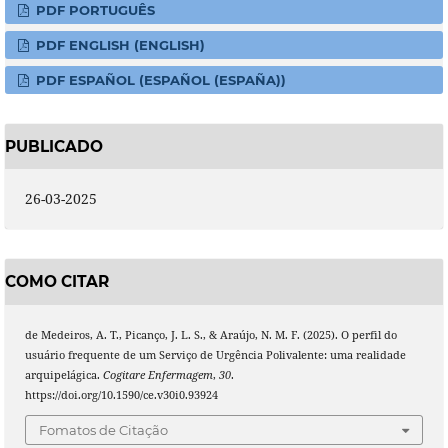
PDF PORTUGUÊS
PDF ENGLISH (ENGLISH)
PDF ESPAÑOL (ESPAÑOL (ESPAÑA))
PUBLICADO
26-03-2025
COMO CITAR
de Medeiros, A. T., Picanço, J. L. S., & Araújo, N. M. F. (2025). O perfil do
usuário frequente de um Serviço de Urgência Polivalente: uma realidade
arquipelágica.
Cogitare Enfermagem
,
30
.
https://doi.org/10.1590/ce.v30i0.93924
Fomatos de Citação