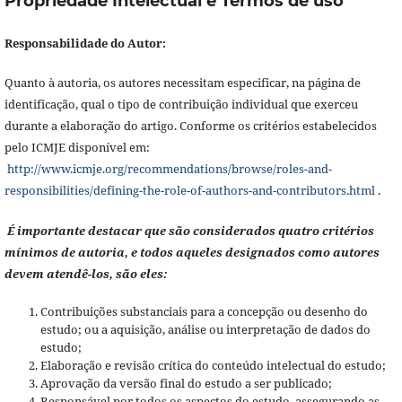
Propriedade Intelectual e Termos de uso
Responsabilidade do Autor:
Quanto à autoria, os autores necessitam especificar, na página de
identificação, qual o tipo de contribuição individual que exerceu
durante a elaboração do artigo. Conforme os critérios estabelecidos
pelo ICMJE disponível em:
http://www.icmje.org/recommendations/browse/roles-and-
responsibilities/defining-the-role-of-authors-and-contributors.html
.
É importante destacar que são considerados quatro critérios
mínimos de autoria, e todos aqueles designados como autores
devem atendê-los, são eles:
Contribuições substanciais para a concepção ou desenho do
estudo; ou a aquisição, análise ou interpretação de dados do
estudo;
Elaboração e revisão crítica do conteúdo intelectual do estudo;
Aprovação da versão final do estudo a ser publicado;
Responsável por todos os aspectos do estudo, assegurando as