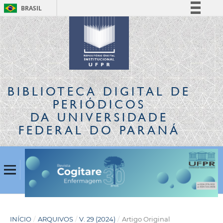
BRASIL
Simplifique!
Comunica BR
Participe
Acesso à informação
Legislação
BIBLIOTECA DIGITAL
DE
Canais
PERIÓDICOS
DA UNIVERSIDADE
FEDERAL DO PARANÁ
INÍCIO
/
ARQUIVOS
/
V. 29 (2024)
/
Artigo Original