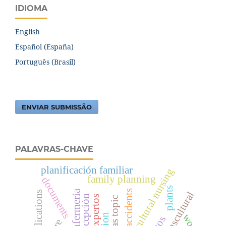
IDIOMA
English
Español (España)
Português (Brasil)
ENVIAR SUBMISSÃO
PALAVRAS-CHAVE
planificación familiar
transcultural nursing
family planning
documents
plants
accidents
anticoncepción
work