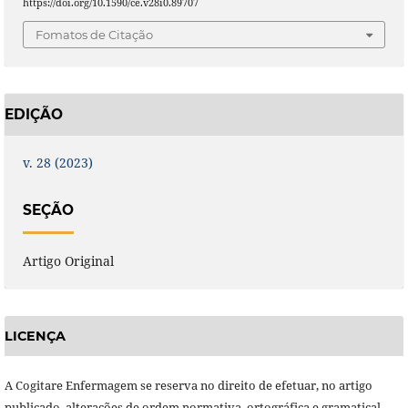
https://doi.org/10.1590/ce.v28i0.89707
Fomatos de Citação
EDIÇÃO
v. 28 (2023)
SEÇÃO
Artigo Original
LICENÇA
A Cogitare Enfermagem se reserva no direito de efetuar, no artigo
publicado, alterações de ordem normativa, ortográfica e gramatical,