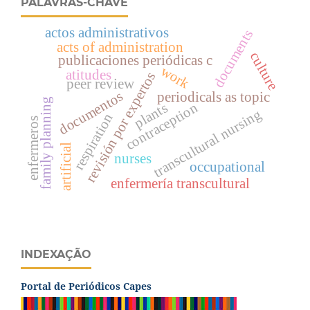
PALAVRAS-CHAVE
actos administrativos
documents
acts of administration
culture
publicaciones periódicas c
work
atitudes
revisión por expertos
peer review
documentos
periodicals as topic
family planning
contraception
plants
transcultural nursing
respiration
enfermeros
artificial
nurses
occupational
enfermería transcultural
INDEXAÇÃO
Portal de Periódicos Capes