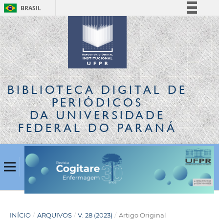
BRASIL
Simplifique!
Comunica BR
Participe
Acesso à informação
Legislação
BIBLIOTECA DIGITAL
DE
Canais
PERIÓDICOS
DA UNIVERSIDADE
FEDERAL DO PARANÁ
INÍCIO
/
ARQUIVOS
/
V. 28 (2023)
/
Artigo Original