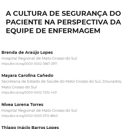
A CULTURA DE SEGURANÇA DO
PACIENTE NA PERSPECTIVA DA
EQUIPE DE ENFERMAGEM
Brenda de Araújo Lopes
Hospital Regional de Mato Grosso do Sul
https://orcid.org/0000-0002-3667-2971
Mayara Carolina Cañedo
Secretaria de Estado de Saúde do Mato Grosso do Sul, Dourados,
Mato Grosso do Sul
https://orcid.org/0000-0002-7232-1431
Nivea Lorena Torres
Hospital Regional de Mato Grosso do Sul
https://orcid.org/0000-0003-3715-8840
Thiago Inácio Barros Lopes