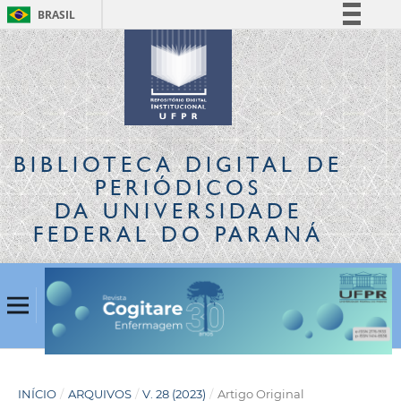
BRASIL
Simplifique!
Comunica BR
Participe
Acesso à informação
Legislação
BIBLIOTECA DIGITAL
DE
Canais
PERIÓDICOS
DA UNIVERSIDADE
FEDERAL DO PARANÁ
INÍCIO
/
ARQUIVOS
/
V. 28 (2023)
/
Artigo Original