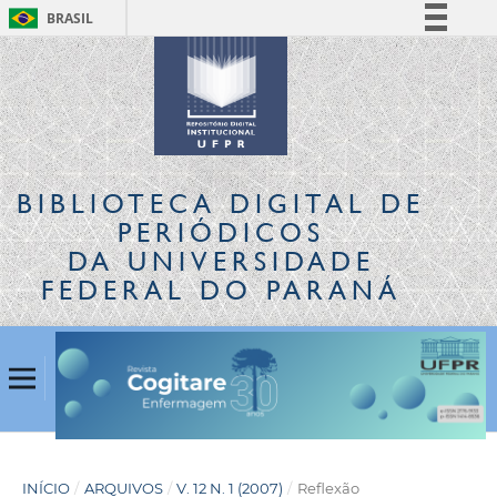
BRASIL
Simplifique!
Comunica BR
Participe
Acesso à informação
Legislação
BIBLIOTECA DIGITAL
DE
Canais
PERIÓDICOS
DA UNIVERSIDADE
FEDERAL DO PARANÁ
INÍCIO
/
ARQUIVOS
/
V. 12 N. 1 (2007)
/
Reflexão