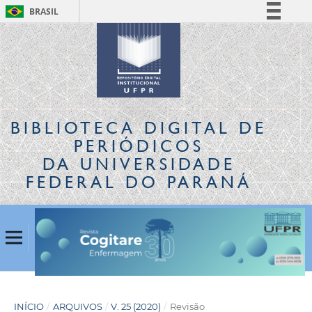
BRASIL
Simplifique!
Comunica BR
Participe
Acesso à informação
Legislação
BIBLIOTECA DIGITAL
DE
Canais
PERIÓDICOS
DA UNIVERSIDADE
FEDERAL DO PARANÁ
INÍCIO
/
ARQUIVOS
/
V. 25 (2020)
/
Revisão