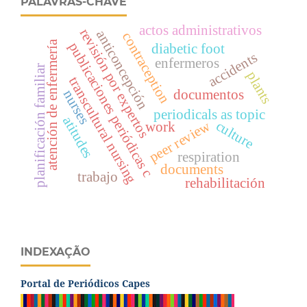
PALAVRAS-CHAVE
actos administrativos
revisión por expertos
anticoncepción
contraception
atención de enfermería
publicaciones periódicas c
diabetic foot
accidents
enfermeros
planificación familiar
plants
transcultural nursing
nurses
documentos
periodicals as topic
atitudes
culture
peer review
work
respiration
documents
trabajo
rehabilitación
INDEXAÇÃO
Portal de Periódicos Capes