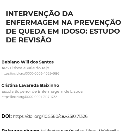
INTERVENÇÃO DA
ENFERMAGEM NA PREVENÇÃO
DE QUEDA EM IDOSO: ESTUDO
DE REVISÃO
Bebiano Will dos Santos
ARS Lisboa e Vale do Tejo
https://orcid.org/0000-0003-4055-6698
Cristina Lavareda Baixinho
Escola Superior de Enfermagem de Lisboa
https://orcid.org/0000-0001-7417-1732
DOI:
https://doi.org/10.5380/ce.v25i0.71326
Palavras-chave:
Acidentes por Quedas, Idoso, Habitação,