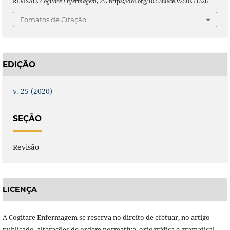
REVISÃO.
Cogitare Enfermagem
,
25
. https://doi.org/10.5380/ce.v25i0.71326
Fomatos de Citação
EDIÇÃO
v. 25 (2020)
SEÇÃO
Revisão
LICENÇA
A Cogitare Enfermagem se reserva no direito de efetuar, no artigo
publicado, alterações de ordem normativa, ortográfica e gramatical,