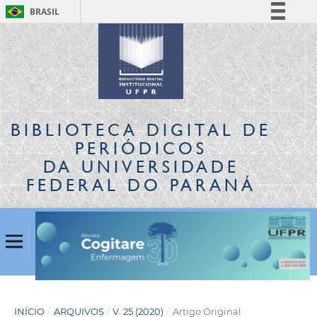
BRASIL
Simplifique!
Comunica BR
Participe
Acesso à informação
Legislação
BIBLIOTECA DIGITAL
DE
Canais
PERIÓDICOS
DA UNIVERSIDADE
FEDERAL DO PARANÁ
INÍCIO
/
ARQUIVOS
/
V. 25 (2020)
/
Artigo Original