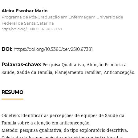
Alcira Escobar Marín
Programa de Pós-Graduação em Enfermagem Universidade
Federal de Santa Catarina
https://orcid.org/0000-0002-7492-8659
DOI:
https://doi.org/10.5380/ce.v25i0.67381
Palavras-chave:
Pesquisa Qualitativa, Atenção Primária à
Saúde, Saúde da Família, Planejamento Familiar, Anticoncepção.
RESUMO
Objetivo: identificar as percepções de equipes de Saúde da
Família sobre a atenção em anticoncepção.
Método: pesquisa qualitativa, do tipo exploratório-descritiva.
Coleta de dados por meio de entrevistas semiestruturadas,