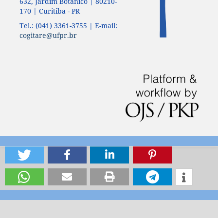
632, Jardim Botânico | 80210-
170 | Curitiba - PR
Tel.: (041) 3361-3755 | E-mail:
cogitare@ufpr.br