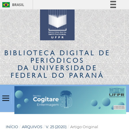
BRASIL
Simplifique!
Comunica BR
Participe
Acesso à informação
Legislação
BIBLIOTECA DIGITAL
DE
Canais
PERIÓDICOS
DA UNIVERSIDADE
FEDERAL DO PARANÁ
INÍCIO
/
ARQUIVOS
/
V. 25 (2020)
/
Artigo Original