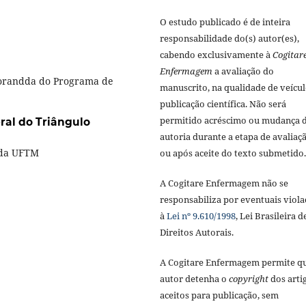
O estudo publicado é de inteira
responsabilidade do(s) autor(es),
cabendo exclusivamente à
Cogitar
Enfermagem
a avaliação do
torandda do Programa de
manuscrito, na qualidade de veícul
publicação científica. Não será
permitido acréscimo ou mudança 
ral do Triângulo
autoria durante a etapa de avaliaç
 da UFTM
ou após aceite do texto submetido.
A Cogitare Enfermagem não se
responsabiliza por eventuais viola
à
Lei nº 9.610/1998
, Lei Brasileira d
Direitos Autorais.
A Cogitare Enfermagem permite q
autor detenha o
copyright
dos arti
aceitos para publicação, sem