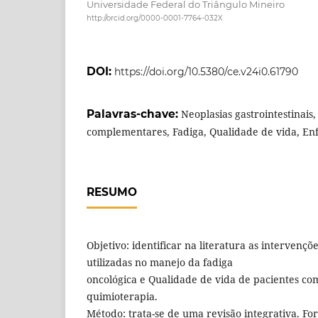
Universidade Federal do Triângulo Mineiro
http://orcid.org/0000-0001-7764-032X
DOI:
https://doi.org/10.5380/ce.v24i0.61790
Palavras-chave:
Neoplasias gastrointestinais
complementares, Fadiga, Qualidade de vida, E
RESUMO
Objetivo: identificar na literatura as intervenç
utilizadas no manejo da fadiga
oncológica e Qualidade de vida de pacientes co
quimioterapia.
Método: trata-se de uma revisão integrativa. For