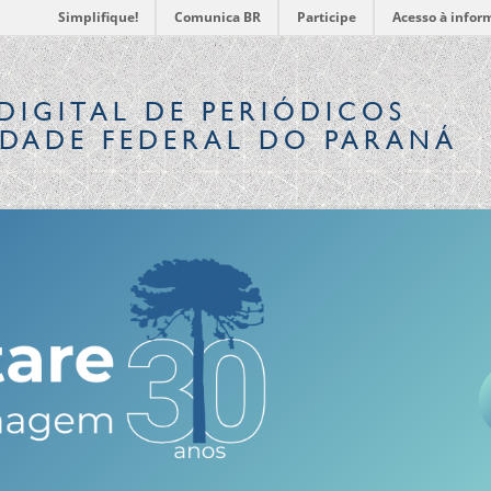
Simplifique!
Comunica BR
Participe
Acesso à infor
DIGITAL
DE PERIÓDICOS
IDADE FEDERAL DO PARANÁ