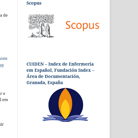
Scopus
a de
mons
CUIDEN – Index de Enfermería
 BY
em Español, Fundación Index –
Área de Documentación,
Granada, España
r e
al em
ir