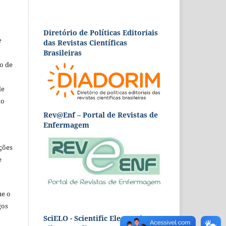
Diretório de Políticas Editoriais
e
das Revistas Científicas
Brasileiras
o de
de
ão
Rev@Enf – Portal de Revistas de
Enfermagem
ções
e
ue o
gos
SciELO - Scientific Electronic