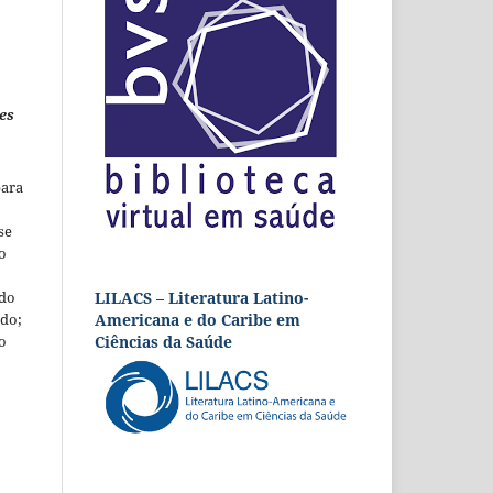
es
para
se
o
LILACS – Literatura Latino-
 do
Americana e do Caribe em
udo;
Ciências da Saúde
o