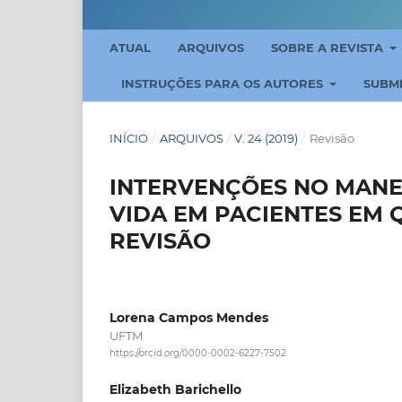
ATUAL
ARQUIVOS
SOBRE A REVISTA
INSTRUÇÕES PARA OS AUTORES
SUBM
INÍCIO
/
ARQUIVOS
/
V. 24 (2019)
/
Revisão
INTERVENÇÕES NO MANE
VIDA EM PACIENTES EM 
REVISÃO
Lorena Campos Mendes
UFTM
https://orcid.org/0000-0002-6227-7502
Elizabeth Barichello