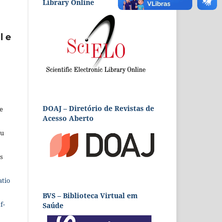
Library Online
l e
DOAJ – Diretório de Revistas de
e
Acesso Aberto
eu
s
atio
BVS – Biblioteca Virtual em
f-
Saúde