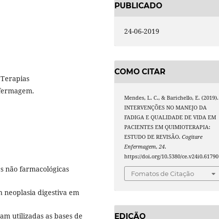
PUBLICADO
24-06-2019
COMO CITAR
, Terapias
nfermagem.
Mendes, L. C., & Barichello, E. (2019).
INTERVENÇÕES NO MANEJO DA
FADIGA E QUALIDADE DE VIDA EM
PACIENTES EM QUIMIOTERAPIA:
ESTUDO DE REVISÃO.
Cogitare
Enfermagem
,
24
.
https://doi.org/10.5380/ce.v24i0.61790
ões não farmacológicas
Fomatos de Citação
m neoplasia digestiva em
am utilizadas as bases de
EDIÇÃO