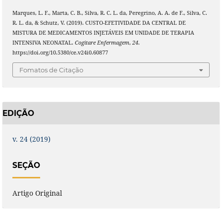
Marques, L. F., Marta, C. B., Silva, R. C. L. da, Peregrino, A. A. de F., Silva, C.
R. L. da, & Schutz, V. (2019). CUSTO-EFETIVIDADE DA CENTRAL DE
MISTURA DE MEDICAMENTOS INJETÁVEIS EM UNIDADE DE TERAPIA
INTENSIVA NEONATAL.
Cogitare Enfermagem
,
24
.
https://doi.org/10.5380/ce.v24i0.60877
Fomatos de Citação
EDIÇÃO
v. 24 (2019)
SEÇÃO
Artigo Original