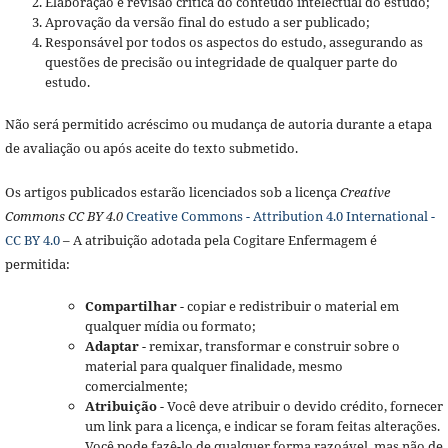
Elaboração e revisão crítica do conteúdo intelectual do estudo;
Aprovação da versão final do estudo a ser publicado;
Responsável por todos os aspectos do estudo, assegurando as
questões de precisão ou integridade de qualquer parte do
estudo.
Não será permitido acréscimo ou mudança de autoria durante a etapa
de avaliação ou após aceite do texto submetido.
Os artigos publicados estarão licenciados sob a licença
Creative
Commons CC BY 4.0
Creative Commons - Attribution 4.0 International -
CC BY 4.0
– A atribuição adotada pela Cogitare Enfermagem é
permitida:
Compartilhar
- copiar e redistribuir o material em
qualquer mídia ou formato;
Adaptar
- remixar, transformar e construir sobre o
material para qualquer finalidade, mesmo
comercialmente;
Atribuição
- Você deve atribuir o devido crédito, fornecer
um link para a licença, e indicar se foram feitas alterações.
Você pode fazê-lo de qualquer forma razoável, mas não de