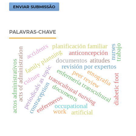
ENVIAR SUBMISSÃO
PALAVRAS-CHAVE
accidents
planificación familiar
trabajo
nurses
acts of administration
family planning
anticoncepción
documentos
atitudes
actos administrativos
revisión por expertos
periodicals as topic
enfermería transcultural
etnografia
peer review
culture
diabetic foot
transcultural nursing
contraception
documents
enfermeros
occupational
work
artificial