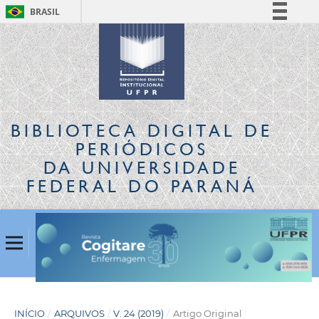
BRASIL
Simplifique!
Comunica BR
Participe
Acesso à informação
Legislação
BIBLIOTECA DIGITAL
DE
Canais
PERIÓDICOS
DA UNIVERSIDADE
FEDERAL DO PARANÁ
INÍCIO
/
ARQUIVOS
/
V. 24 (2019)
/
Artigo Original