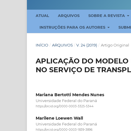
ATUAL
ARQUIVOS
SOBRE A REVISTA
INSTRUÇÕES PARA OS AUTORES
SUBM
INÍCIO
/
ARQUIVOS
/
V. 24 (2019)
/
Artigo Original
APLICAÇÃO DO MODELO 
NO SERVIÇO DE TRANSP
Mariana Bertotti Mendes Nunes
Universidade Federal do Paraná
https://orcid.org/0000-0003-3325-5344
Marilene Loewen Wall
Universidade Federal do Paraná
https://orcid.org/0000-0003-1839-3896