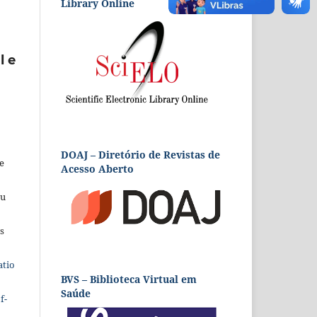
Library Online
l e
DOAJ – Diretório de Revistas de
e
Acesso Aberto
eu
s
atio
BVS – Biblioteca Virtual em
Saúde
f-