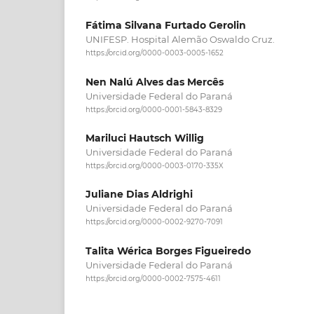
Fátima Silvana Furtado Gerolin
UNIFESP. Hospital Alemão Oswaldo Cruz.
https://orcid.org/0000-0003-0005-1652
Nen Nalú Alves das Mercês
Universidade Federal do Paraná
https://orcid.org/0000-0001-5843-8329
Mariluci Hautsch Willig
Universidade Federal do Paraná
https://orcid.org/0000-0003-0170-335X
Juliane Dias Aldrighi
Universidade Federal do Paraná
https://orcid.org/0000-0002-9270-7091
Talita Wérica Borges Figueiredo
Universidade Federal do Paraná
https://orcid.org/0000-0002-7575-4611