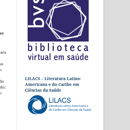
es
para
se
o
LILACS – Literatura Latino-
 do
Americana e do Caribe em
udo;
Ciências da Saúde
o