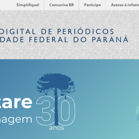
Simplifique!
Comunica BR
Participe
Acesso à infor
DIGITAL
DE PERIÓDICOS
IDADE FEDERAL DO PARANÁ