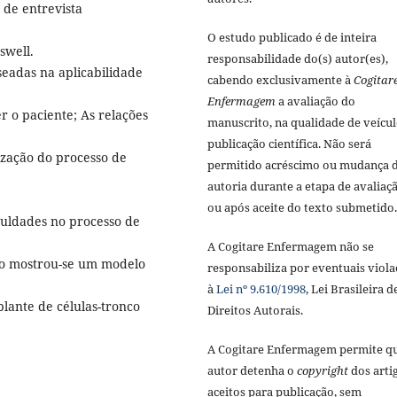
 de entrevista
O estudo publicado é de inteira
swell.
responsabilidade do(s) autor(es),
seadas na aplicabilidade
cabendo exclusivamente à
Cogitar
Enfermagem
a avaliação do
r o paciente; As relações
manuscrito, na qualidade de veícul
publicação científica. Não será
ização do processo de
permitido acréscimo ou mudança 
autoria durante a etapa de avaliaç
ou após aceite do texto submetido.
culdades no processo de
A Cogitare Enfermagem não se
do mostrou-se um modelo
responsabiliza por eventuais viola
à
Lei nº 9.610/1998
, Lei Brasileira d
lante de células-tronco
Direitos Autorais.
A Cogitare Enfermagem permite q
autor detenha o
copyright
dos arti
aceitos para publicação, sem