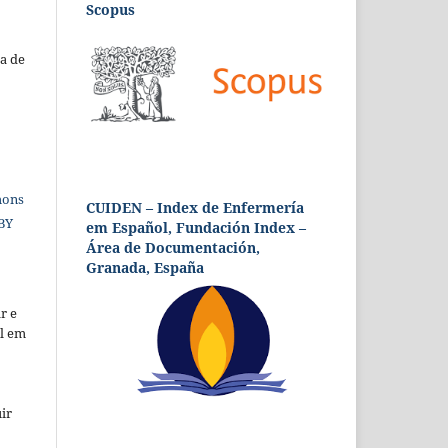
Scopus
a de
mons
CUIDEN – Index de Enfermería
 BY
em Español, Fundación Index –
Área de Documentación,
Granada, España
r e
al em
ir