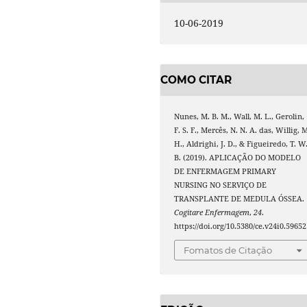
10-06-2019
COMO CITAR
Nunes, M. B. M., Wall, M. L., Gerolin,
F. S. F., Mercês, N. N. A. das, Willig, 
H., Aldrighi, J. D., & Figueiredo, T. W
B. (2019). APLICAÇÃO DO MODELO
DE ENFERMAGEM PRIMARY
NURSING NO SERVIÇO DE
TRANSPLANTE DE MEDULA ÓSSEA.
Cogitare Enfermagem
,
24
.
https://doi.org/10.5380/ce.v24i0.59652
Fomatos de Citação