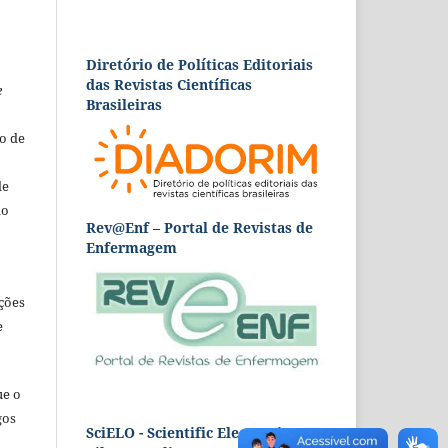
Diretório de Políticas Editoriais
das Revistas Científicas
e
Brasileiras
o de
de
ão
Rev@Enf – Portal de Revistas de
Enfermagem
ções
e
ue o
gos
SciELO - Scientific Electronic