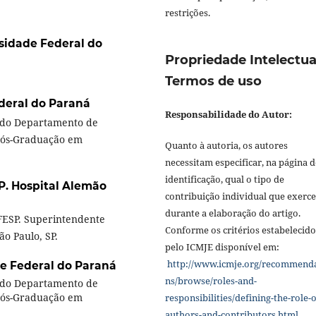
restrições.
sidade Federal do
Propriedade Intelectua
Termos de uso
deral do Paraná
Responsabilidade do Autor:
 do Departamento de
Pós-Graduação em
Quanto à autoria, os autores
necessitam especificar, na página d
identificação, qual o tipo de
P. Hospital Alemão
contribuição individual que exerc
durante a elaboração do artigo.
ESP. Superintendente
Conforme os critérios estabelecido
ão Paulo, SP.
pelo ICMJE disponível em:
http://www.icmje.org/recommend
e Federal do Paraná
ns/browse/roles-and-
 do Departamento de
Pós-Graduação em
responsibilities/defining-the-role-o
authors-and-contributors.html
.