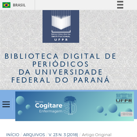
BRASIL
Simplifique!
Comunica BR
Participe
Acesso à informação
Legislação
BIBLIOTECA DIGITAL
DE
Canais
PERIÓDICOS
DA UNIVERSIDADE
FEDERAL DO PARANÁ
INÍCIO
/
ARQUIVOS
/
V. 23 N. 3 (2018)
/
Artigo Original