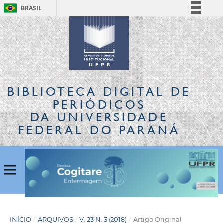
BRASIL
Simplifique!
Comunica BR
Participe
Acesso à informação
Legislação
BIBLIOTECA DIGITAL
DE
Canais
PERIÓDICOS
DA UNIVERSIDADE
FEDERAL DO PARANÁ
INÍCIO
/
ARQUIVOS
/
V. 23 N. 3 (2018)
/
Artigo Original