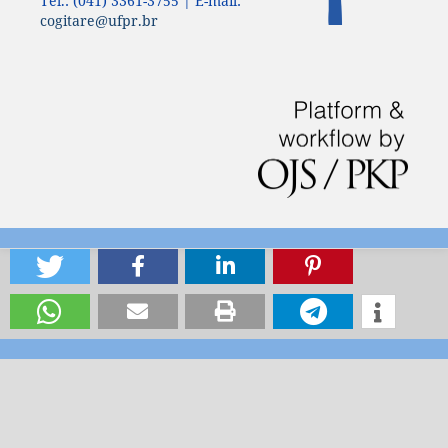
Tel.: (041) 3361-3755 | E-mail:
cogitare@ufpr.br