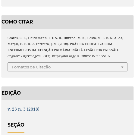
COMO CITAR
Soares, C. F., Heidemann, I. T. S. B., Durand, M. K., Costa, M. F. B. N. A. da,
Marçal, C. C. B., & Ferreira, J. M. (2018). PRÁTICA EDUCATIVA COM
ENFERMEIROS DA ATENÇÃO PRIMÁRIA: NÃO À LESÃO POR PRESSÃO.
Cogitare Enfermagem
,
23
(3). https://doi.org/10.5380/ce.v23i3.55197
Fomatos de Citação
EDIÇÃO
v. 23 n. 3 (2018)
SEÇÃO