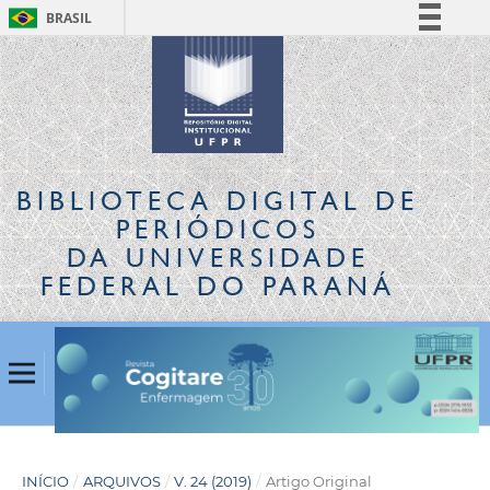
BRASIL
Simplifique!
Comunica BR
Participe
Acesso à informação
Legislação
BIBLIOTECA DIGITAL
DE
Canais
PERIÓDICOS
DA UNIVERSIDADE
FEDERAL DO PARANÁ
INÍCIO
/
ARQUIVOS
/
V. 24 (2019)
/
Artigo Original