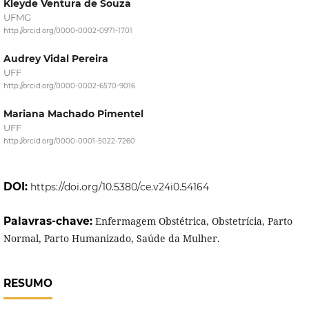
Kleyde Ventura de Souza
UFMG
http://orcid.org/0000-0002-0971-1701
Audrey Vidal Pereira
UFF
http://orcid.org/0000-0002-6570-9016
Mariana Machado Pimentel
UFF
http://orcid.org/0000-0001-5022-7260
DOI:
https://doi.org/10.5380/ce.v24i0.54164
Palavras-chave:
Enfermagem Obstétrica, Obstetrícia, Parto
Normal, Parto Humanizado, Saúde da Mulher.
RESUMO