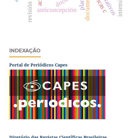
documents
plants
anticoncepción
INDEXAÇÃO
Portal de Periódicos Capes
Diretório das Revistas Científicas Brasileiras