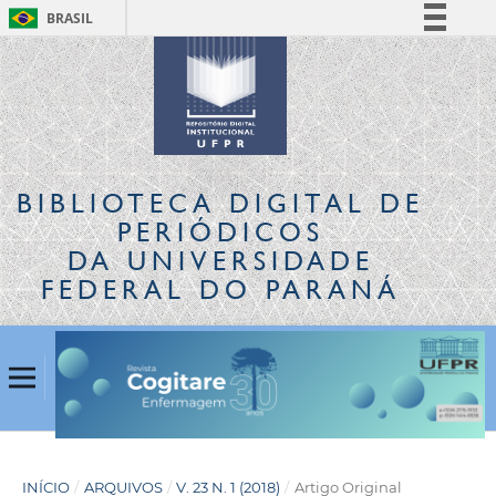
BRASIL
Simplifique!
Comunica BR
Participe
Acesso à informação
Legislação
BIBLIOTECA DIGITAL
DE
Canais
PERIÓDICOS
DA UNIVERSIDADE
FEDERAL DO PARANÁ
INÍCIO
/
ARQUIVOS
/
V. 23 N. 1 (2018)
/
Artigo Original