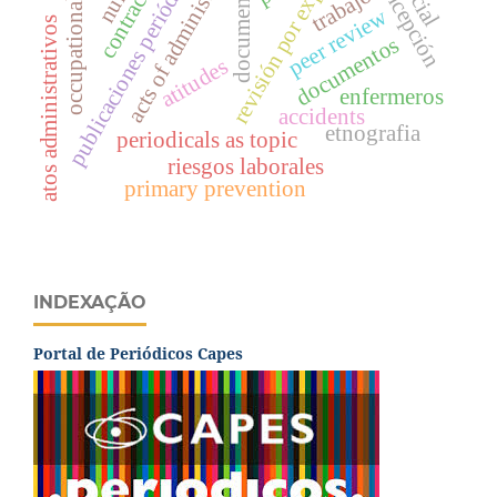
anticoncepción
acts of administration
contraception
revisión por expertos
publicaciones periódicas c
documents
trabajo
occupational
peer review
atos administrativos
documentos
atitudes
enfermeros
accidents
etnografia
periodicals as topic
riesgos laborales
primary prevention
INDEXAÇÃO
Portal de Periódicos Capes