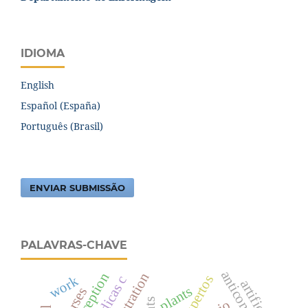
IDIOMA
English
Español (España)
Português (Brasil)
ENVIAR SUBMISSÃO
PALAVRAS-CHAVE
work
artificial
plants
nurses