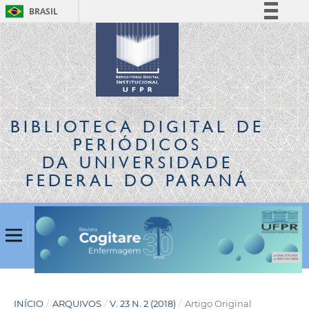
BRASIL
Simplifique!
Comunica BR
Participe
Acesso à informação
Legislação
BIBLIOTECA DIGITAL
DE
Canais
PERIÓDICOS
DA UNIVERSIDADE
FEDERAL DO PARANÁ
INÍCIO
/
ARQUIVOS
/
V. 23 N. 2 (2018)
/
Artigo Original