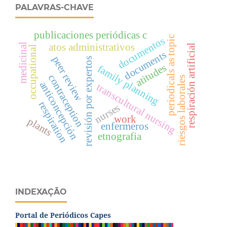
PALAVRAS-CHAVE
publicaciones periódicas c
periodicals as topic
documentos
medicinal
atos administrativos
respiración artificial
occupational
documents
peer review
revisión por expertos
atitudes
family planning
contraception
riesgos laborales
anticoncepción
transcultural nursing
respiration
nurses
work
plants
enfermeros
etnografia
INDEXAÇÃO
Portal de Periódicos Capes