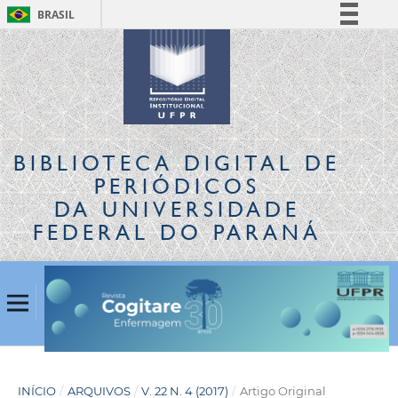
BRASIL
Simplifique!
Comunica BR
Participe
Acesso à informação
Legislação
BIBLIOTECA DIGITAL
DE
Canais
PERIÓDICOS
DA UNIVERSIDADE
FEDERAL DO PARANÁ
INÍCIO
/
ARQUIVOS
/
V. 22 N. 4 (2017)
/
Artigo Original