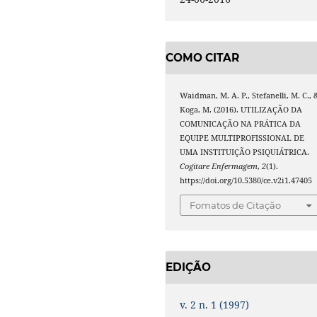
COMO CITAR
Waidman, M. A. P., Stefanelli, M. C., 
Koga, M. (2016). UTILIZAÇÃO DA
COMUNICAÇÃO NA PRÁTICA DA
EQUIPE MULTIPROFISSIONAL DE
UMA INSTITUIÇÃO PSIQUIÁTRICA.
Cogitare Enfermagem
,
2
(1).
https://doi.org/10.5380/ce.v2i1.47405
Fomatos de Citação
EDIÇÃO
v. 2 n. 1 (1997)