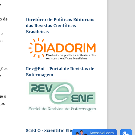
e
o de
Diretório de Políticas Editoriais
das Revistas Científicas
Brasileiras
de
ão
Rev@Enf – Portal de Revistas de
ções
Enfermagem
e
ue o
gos
SciELO - Scientific Electronic