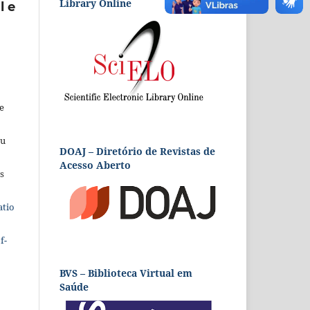
Library Online
l e
e
eu
DOAJ – Diretório de Revistas de
Acesso Aberto
s
atio
f-
BVS – Biblioteca Virtual em
Saúde