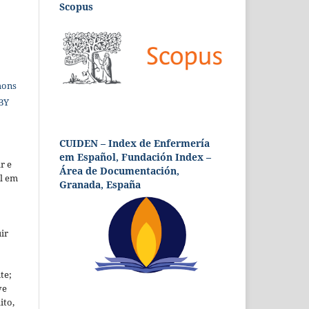
Scopus
mons
 BY
CUIDEN – Index de Enfermería
em Español, Fundación Index –
r e
Área de Documentación,
al em
Granada, España
ir
te;
ve
ito,