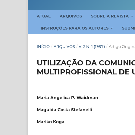
ATUAL
ARQUIVOS
SOBRE A REVISTA
INSTRUÇÕES PARA OS AUTORES
SUBM
INÍCIO
/
ARQUIVOS
/
V. 2 N. 1 (1997)
/
Artigo Origin
UTILIZAÇÃO DA COMUNI
MULTIPROFISSIONAL DE 
Maria Angelica P. Waidman
Maguida Costa Stefanelli
Mariko Koga