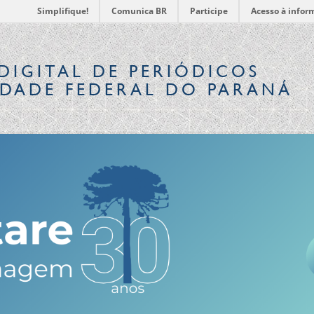
Simplifique!
Comunica BR
Participe
Acesso à infor
DIGITAL
DE PERIÓDICOS
IDADE FEDERAL DO PARANÁ