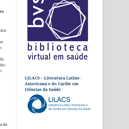
es
para
se
o
 do
udo;
o
LILACS – Literatura Latino-
Americana e do Caribe em
Ciências da Saúde
a de