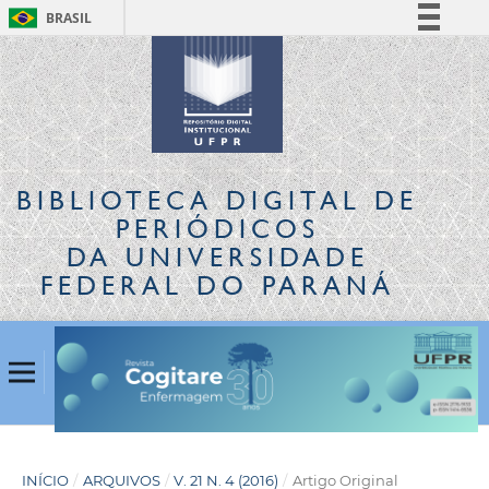
BRASIL
Simplifique!
Comunica BR
Participe
Acesso à informação
Legislação
BIBLIOTECA DIGITAL
DE
Canais
PERIÓDICOS
DA UNIVERSIDADE
FEDERAL DO PARANÁ
INÍCIO
/
ARQUIVOS
/
V. 21 N. 4 (2016)
/
Artigo Original