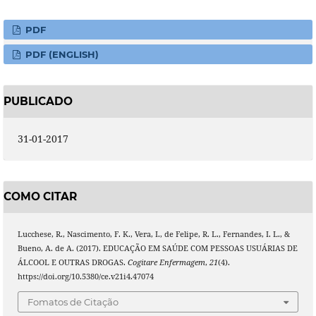
PDF
PDF (ENGLISH)
PUBLICADO
31-01-2017
COMO CITAR
Lucchese, R., Nascimento, F. K., Vera, I., de Felipe, R. L., Fernandes, I. L., &
Bueno, A. de A. (2017). EDUCAÇÃO EM SAÚDE COM PESSOAS USUÁRIAS DE
ÁLCOOL E OUTRAS DROGAS.
Cogitare Enfermagem
,
21
(4).
https://doi.org/10.5380/ce.v21i4.47074
Fomatos de Citação