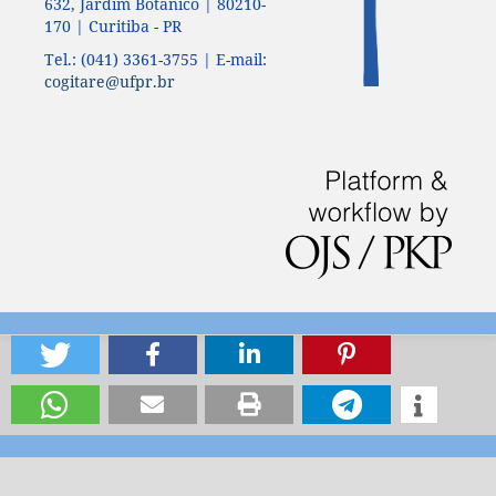
632, Jardim Botânico | 80210-
170 | Curitiba - PR
Tel.: (041) 3361-3755 | E-mail:
cogitare@ufpr.br