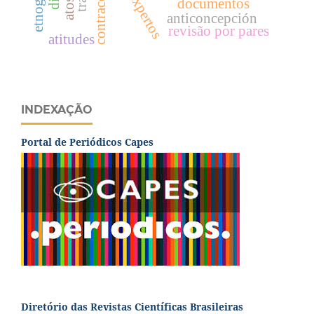
contraception
etnografia
documentos
anticoncepción
revisão por pares
atitudes
INDEXAÇÃO
Portal de Periódicos Capes
Diretório das Revistas Científicas Brasileiras