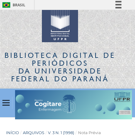
BRASIL
Simplifique!
Comunica BR
Participe
Acesso à informação
Legislação
BIBLIOTECA DIGITAL
DE
Canais
PERIÓDICOS
DA UNIVERSIDADE
FEDERAL DO PARANÁ
INÍCIO
/
ARQUIVOS
/
V. 3 N. 1 (1998)
/
Nota Prévia