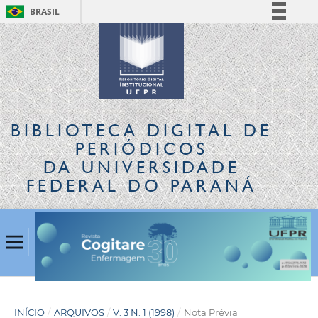
BRASIL
Simplifique!
Comunica BR
Participe
Acesso à informação
Legislação
BIBLIOTECA DIGITAL
DE
Canais
PERIÓDICOS
DA UNIVERSIDADE
FEDERAL DO PARANÁ
INÍCIO
/
ARQUIVOS
/
V. 3 N. 1 (1998)
/
Nota Prévia