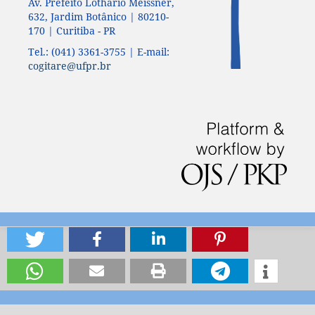
Av. Prefeito Lothário Meissner,
632, Jardim Botânico | 80210-
170 | Curitiba - PR
Tel.: (041) 3361-3755 | E-mail:
cogitare@ufpr.br