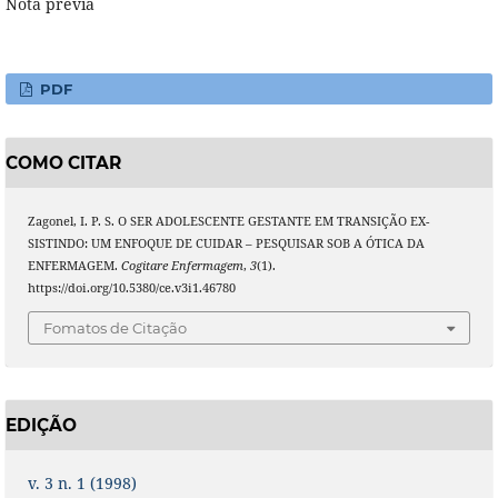
Nota prévia
PDF
COMO CITAR
Zagonel, I. P. S. O SER ADOLESCENTE GESTANTE EM TRANSIÇÃO EX-
SISTINDO: UM ENFOQUE DE CUIDAR – PESQUISAR SOB A ÓTICA DA
ENFERMAGEM.
Cogitare Enfermagem
,
3
(1).
https://doi.org/10.5380/ce.v3i1.46780
Fomatos de Citação
EDIÇÃO
v. 3 n. 1 (1998)