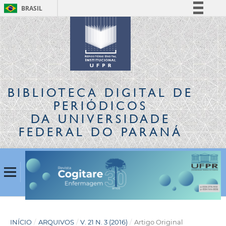
BRASIL
Simplifique!
Comunica BR
Participe
Acesso à informação
Legislação
BIBLIOTECA DIGITAL
DE
Canais
PERIÓDICOS
DA UNIVERSIDADE
FEDERAL DO PARANÁ
INÍCIO
/
ARQUIVOS
/
V. 21 N. 3 (2016)
/
Artigo Original