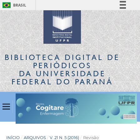
BRASIL
Simplifique!
Comunica BR
Participe
Acesso à informação
Legislação
BIBLIOTECA DIGITAL
DE
Canais
PERIÓDICOS
DA UNIVERSIDADE
FEDERAL DO PARANÁ
INÍCIO
/
ARQUIVOS
/
V. 21 N. 5 (2016)
/
Revisão