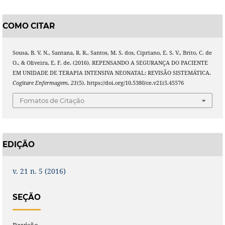
COMO CITAR
Sousa, B. V. N., Santana, R. R., Santos, M. S. dos, Cipriano, E. S. V., Brito, C. de
O., & Oliveira, E. F. de. (2016). REPENSANDO A SEGURANÇA DO PACIENTE
EM UNIDADE DE TERAPIA INTENSIVA NEONATAL: REVISÃO SISTEMÁTICA.
Cogitare Enfermagem
,
21
(5). https://doi.org/10.5380/ce.v21i5.45576
Fomatos de Citação
EDIÇÃO
v. 21 n. 5 (2016)
SEÇÃO