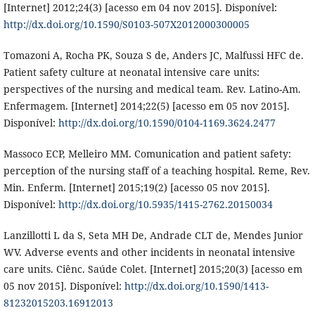
[Internet] 2012;24(3) [acesso em 04 nov 2015]. Disponível:
http://dx.doi.org/10.1590/S0103-507X2012000300005
Tomazoni A, Rocha PK, Souza S de, Anders JC, Malfussi HFC de.
Patient safety culture at neonatal intensive care units:
perspectives of the nursing and medical team. Rev. Latino-Am.
Enfermagem. [Internet] 2014;22(5) [acesso em 05 nov 2015].
Disponível:
http://dx.doi.org/10.1590/0104-1169.3624.2477
Massoco ECP, Melleiro MM. Comunication and patient safety:
perception of the nursing staff of a teaching hospital. Reme, Rev.
Min. Enferm. [Internet] 2015;19(2) [acesso 05 nov 2015].
Disponível:
http://dx.doi.org/10.5935/1415-2762.20150034
Lanzillotti L da S, Seta MH De, Andrade CLT de, Mendes Junior
WV. Adverse events and other incidents in neonatal intensive
care units. Ciênc. Saúde Colet. [Internet] 2015;20(3) [acesso em
05 nov 2015]. Disponível:
http://dx.doi.org/10.1590/1413-
81232015203.16912013