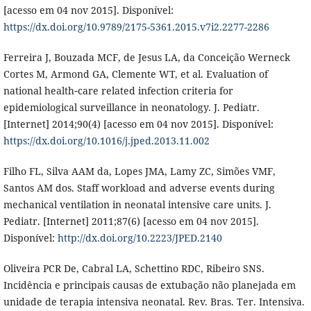
[acesso em 04 nov 2015]. Disponível:
https://dx.doi.org/10.9789/2175-5361.2015.v7i2.2277-2286
Ferreira J, Bouzada MCF, de Jesus LA, da Conceição Werneck
Cortes M, Armond GA, Clemente WT, et al. Evaluation of
national health‐care related infection criteria for
epidemiological surveillance in neonatology. J. Pediatr.
[Internet] 2014;90(4) [acesso em 04 nov 2015]. Disponível:
https://dx.doi.org/10.1016/j.jped.2013.11.002
Filho FL, Silva AAM da, Lopes JMA, Lamy ZC, Simões VMF,
Santos AM dos. Staff workload and adverse events during
mechanical ventilation in neonatal intensive care units. J.
Pediatr. [Internet] 2011;87(6) [acesso em 04 nov 2015].
Disponível:
http://dx.doi.org/10.2223/JPED.2140
Oliveira PCR De, Cabral LA, Schettino RDC, Ribeiro SNS.
Incidência e principais causas de extubação não planejada em
unidade de terapia intensiva neonatal. Rev. Bras. Ter. Intensiva.