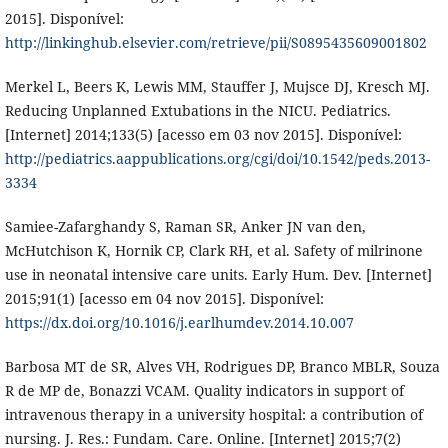
2015]. Disponível:
http://linkinghub.elsevier.com/retrieve/pii/S0895435609001802
Merkel L, Beers K, Lewis MM, Stauffer J, Mujsce DJ, Kresch MJ.
Reducing Unplanned Extubations in the NICU. Pediatrics.
[Internet] 2014;133(5) [acesso em 03 nov 2015]. Disponível:
http://pediatrics.aappublications.org/cgi/doi/10.1542/peds.2013-
3334
Samiee-Zafarghandy S, Raman SR, Anker JN van den,
McHutchison K, Hornik CP, Clark RH, et al. Safety of milrinone
use in neonatal intensive care units. Early Hum. Dev. [Internet]
2015;91(1) [acesso em 04 nov 2015]. Disponível:
https://dx.doi.org/10.1016/j.earlhumdev.2014.10.007
Barbosa MT de SR, Alves VH, Rodrigues DP, Branco MBLR, Souza
R de MP de, Bonazzi VCAM. Quality indicators in support of
intravenous therapy in a university hospital: a contribution of
nursing. J. Res.: Fundam. Care. Online. [Internet] 2015;7(2)