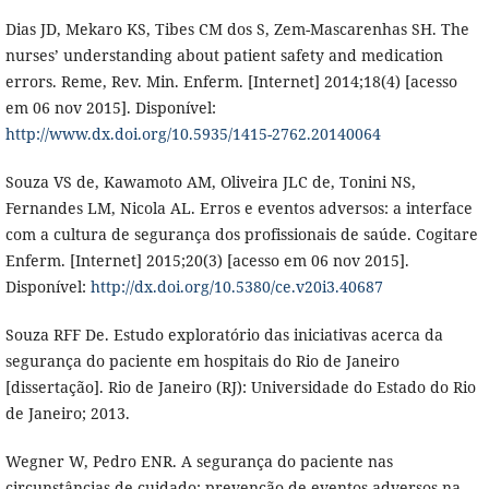
Dias JD, Mekaro KS, Tibes CM dos S, Zem-Mascarenhas SH. The
nurses’ understanding about patient safety and medication
errors. Reme, Rev. Min. Enferm. [Internet] 2014;18(4) [acesso
em 06 nov 2015]. Disponível:
http://www.dx.doi.org/10.5935/1415-2762.20140064
Souza VS de, Kawamoto AM, Oliveira JLC de, Tonini NS,
Fernandes LM, Nicola AL. Erros e eventos adversos: a interface
com a cultura de segurança dos profissionais de saúde. Cogitare
Enferm. [Internet] 2015;20(3) [acesso em 06 nov 2015].
Disponível:
http://dx.doi.org/10.5380/ce.v20i3.40687
Souza RFF De. Estudo exploratório das iniciativas acerca da
segurança do paciente em hospitais do Rio de Janeiro
[dissertação]. Rio de Janeiro (RJ): Universidade do Estado do Rio
de Janeiro; 2013.
Wegner W, Pedro ENR. A segurança do paciente nas
circunstâncias de cuidado: prevenção de eventos adversos na