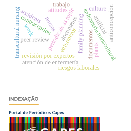
trabajo
anticoncepción
culture
periodicals as topic
transcultural nursing
atitudes
enfermería transcultural
accidents
family planning
contraception
artificial
documents
nurses
work
enfermeros
documentos
peer review
plants
revisión por expertos
atención de enfermería
riesgos laborales
INDEXAÇÃO
Portal de Periódicos Capes