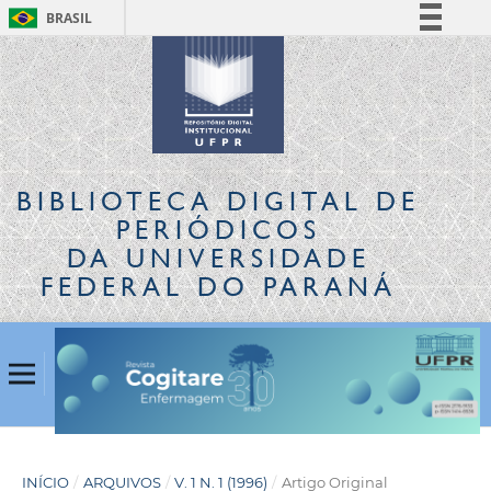
BRASIL
Simplifique!
Comunica BR
Participe
Acesso à informação
Legislação
BIBLIOTECA DIGITAL
DE
Canais
PERIÓDICOS
DA UNIVERSIDADE
FEDERAL DO PARANÁ
INÍCIO
/
ARQUIVOS
/
V. 1 N. 1 (1996)
/
Artigo Original