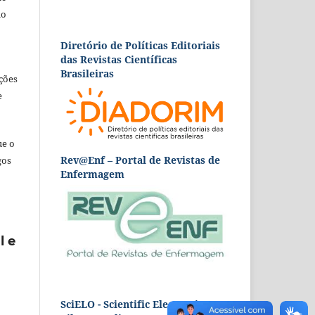
ão
Diretório de Políticas Editoriais
das Revistas Científicas
Brasileiras
ções
e
ue o
Rev@Enf – Portal de Revistas de
gos
Enfermagem
l e
SciELO - Scientific Electronic