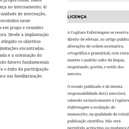
ança no internamento; 4)
a unidade de internação,
LICENÇA
nvolvidos neste
s em grupo e reuniões
A Cogitare Enfermagem se reserva
ora. Desde a implantação
direito de efetuar, no artigo public
tingido os objetivos
alterações de ordem normativa,
imitações encontradas.
ortográfica e gramatical, com vista
ada e a orientação do
manter o padrão culto da língua,
 são fatores fundamentais
respeitando, porém, o estilo dos
a o êxito da participação
autores.
ra sua familiarização
O estudo publicado é de inteira
responsabilidade do(s) autor(es),
cabendo exclusivamente à
Cogitar
Enfermagem
a avaliação do
manuscrito, na qualidade de veícul
publicação científica. Não será
permitido acréscimo ou mudança 