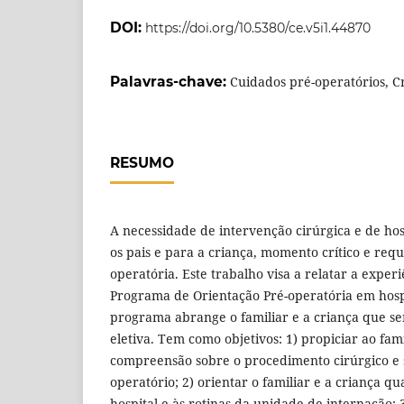
DOI:
https://doi.org/10.5380/ce.v5i1.44870
Palavras-chave:
Cuidados pré-operatórios, Cr
RESUMO
A necessidade de intervenção cirúrgica e de hosp
os pais e para a criança, momento crítico e req
operatória. Este trabalho visa a relatar a exper
Programa de Orientação Pré-operatória em hospi
programa abrange o familiar e a criança que se
eletiva. Tem como objetivos: 1) propiciar ao fami
compreensão sobre o procedimento cirúrgico e 
operatório; 2) orientar o familiar e a criança q
hospital e às rotinas da unidade de internação;