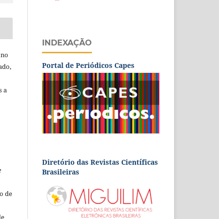
INDEXAÇÃO
 no
Portal de Periódicos Capes
ado,
s a
Diretório das Revistas Científicas
e
Brasileiras
o de
de