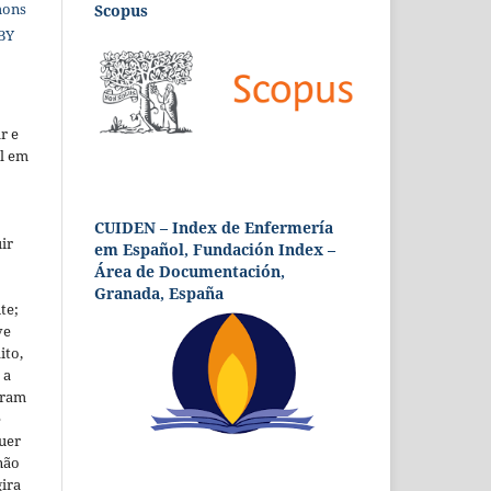
mons
Scopus
 BY
r e
al em
CUIDEN – Index de Enfermería
ir
em Español, Fundación Index –
Área de Documentación,
Granada, España
te;
ve
ito,
 a
foram
ê
uer
não
ira