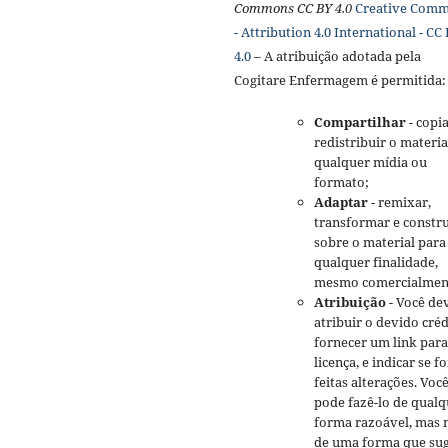
Commons CC BY 4.0
Creative Com
- Attribution 4.0 International - CC
4.0
– A atribuição adotada pela
Cogitare Enfermagem é permitida:
Compartilhar
- copia
redistribuir o materi
qualquer mídia ou
formato;
Adaptar
- remixar,
transformar e constru
sobre o material para
qualquer finalidade,
mesmo comercialmen
Atribuição
- Você de
atribuir o devido créd
fornecer um link para
licença, e indicar se 
feitas alterações. Voc
pode fazê-lo de qualq
forma razoável, mas 
de uma forma que sug