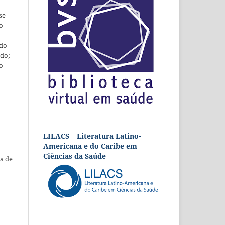
se
o
 do
udo;
o
LILACS – Literatura Latino-
Americana e do Caribe em
Ciências da Saúde
a de