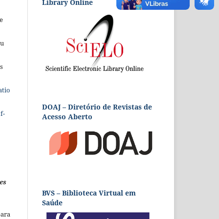
Library Online
e
eu
s
atio
DOAJ – Diretório de Revistas de
f-
Acesso Aberto
es
BVS – Biblioteca Virtual em
Saúde
para