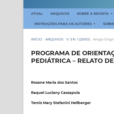
ATUAL
ARQUIVOS
SOBRE A REVISTA
INSTRUÇÕES PARA OS AUTORES
SUBM
INÍCIO
/
ARQUIVOS
/
V. 5 N. 1 (2000)
/
Artigo Origi
PROGRAMA DE ORIENTAÇ
PEDIÁTRICA – RELATO DE
Rosane Maria dos Santos
Raquel Luciany Cassapula
Temis Mary Stefanini Hellberger