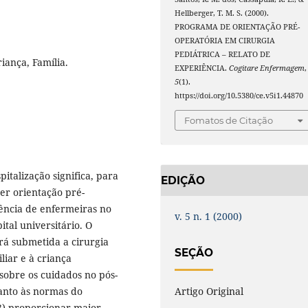
Hellberger, T. M. S. (2000).
PROGRAMA DE ORIENTAÇÃO PRÉ-
OPERATÓRIA EM CIRURGIA
PEDIÁTRICA – RELATO DE
iança, Família.
EXPERIÊNCIA.
Cogitare Enfermagem
,
5
(1).
https://doi.org/10.5380/ce.v5i1.44870
Fomatos de Citação
italização significa, para
EDIÇÃO
uer orientação pré-
iência de enfermeiras no
v. 5 n. 1 (2000)
tal universitário. O
rá submetida a cirurgia
SEÇÃO
liar e à criança
sobre os cuidados no pós-
Artigo Original
uanto às normas do
 3) proporcionar maior