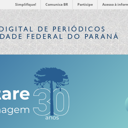
Simplifique!
Comunica BR
Participe
Acesso à infor
DIGITAL
DE PERIÓDICOS
IDADE FEDERAL DO PARANÁ