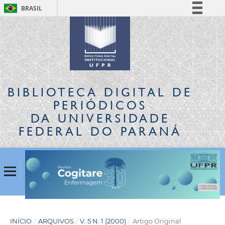
BRASIL
Simplifique!
Comunica BR
Participe
Acesso à informação
Legislação
BIBLIOTECA DIGITAL
DE
Canais
PERIÓDICOS
DA UNIVERSIDADE
FEDERAL DO PARANÁ
INÍCIO
/
ARQUIVOS
/
V. 5 N. 1 (2000)
/
Artigo Original