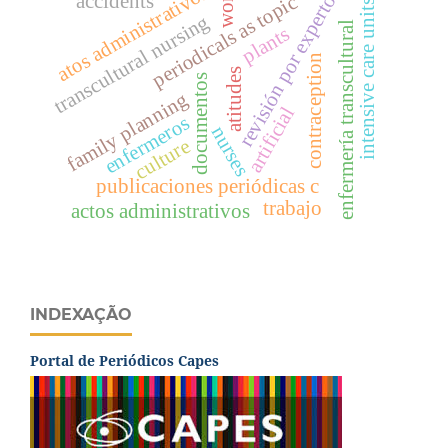
atos administrativos
revisión por expertos
work
accidents
periodicals as topic
intensive care units
transcultural nursing
enfermería transcultural
plants
contraception
atitudes
documentos
family planning
artificial
enfermeros
nurses
culture
publicaciones periódicas c
trabajo
actos administrativos
INDEXAÇÃO
Portal de Periódicos Capes