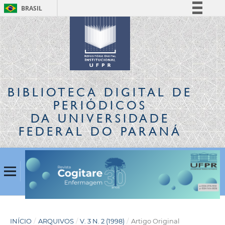
BRASIL
Simplifique!
Comunica BR
Participe
Acesso à informação
Legislação
BIBLIOTECA DIGITAL
DE
Canais
PERIÓDICOS
DA UNIVERSIDADE
FEDERAL DO PARANÁ
INÍCIO
/
ARQUIVOS
/
V. 3 N. 2 (1998)
/
Artigo Original