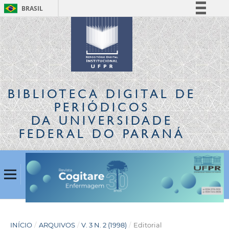
BRASIL
Simplifique!
Comunica BR
Participe
Acesso à informação
Legislação
BIBLIOTECA DIGITAL
DE
Canais
PERIÓDICOS
DA UNIVERSIDADE
FEDERAL DO PARANÁ
INÍCIO
/
ARQUIVOS
/
V. 3 N. 2 (1998)
/
Editorial