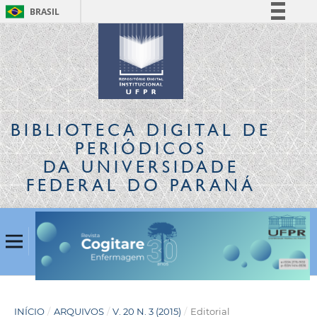
BRASIL
Simplifique!
Comunica BR
Participe
Acesso à informação
Legislação
BIBLIOTECA DIGITAL
DE
Canais
PERIÓDICOS
DA UNIVERSIDADE
FEDERAL DO PARANÁ
INÍCIO
/
ARQUIVOS
/
V. 20 N. 3 (2015)
/
Editorial