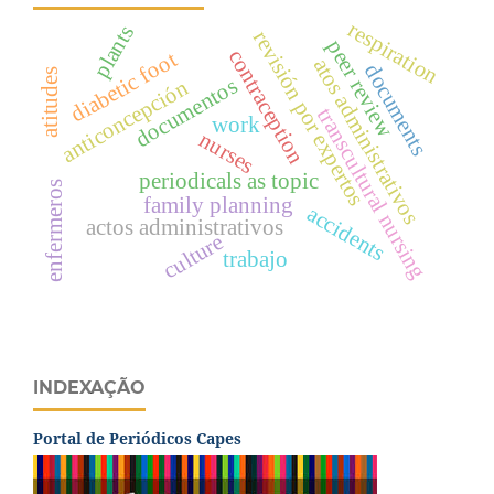
respiration
plants
revisión por expertos
peer review
contraception
diabetic foot
atos administrativos
documents
atitudes
documentos
anticoncepción
transcultural nursing
work
nurses
periodicals as topic
enfermeros
family planning
accidents
actos administrativos
culture
trabajo
INDEXAÇÃO
Portal de Periódicos Capes