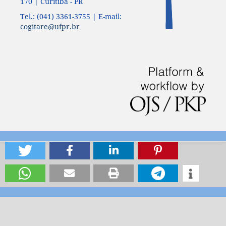
170 | Curitiba - PR
Tel.: (041) 3361-3755 | E-mail:
cogitare@ufpr.br