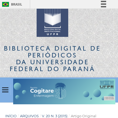
BRASIL
Simplifique!
Comunica BR
Participe
Acesso à informação
Legislação
BIBLIOTECA DIGITAL
DE
Canais
PERIÓDICOS
DA UNIVERSIDADE
FEDERAL DO PARANÁ
INÍCIO
/
ARQUIVOS
/
V. 20 N. 3 (2015)
/
Artigo Original