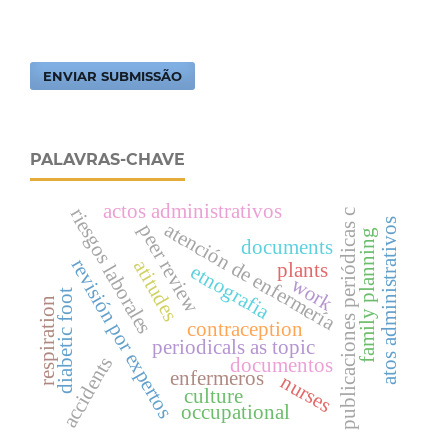
ENVIAR SUBMISSÃO
PALAVRAS-CHAVE
actos administrativos
riesgos laborales
publicaciones periódicas c
atos administrativos
atención de enfermería
peer review
family planning
documents
revisión por expertos
atitudes
plants
etnografia
work
diabetic foot
respiration
contraception
periodicals as topic
accidents
documentos
enfermeros
nurses
culture
occupational