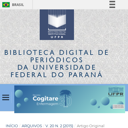
BRASIL
Simplifique!
Comunica BR
Participe
Acesso à informação
Legislação
BIBLIOTECA DIGITAL
DE
Canais
PERIÓDICOS
DA UNIVERSIDADE
FEDERAL DO PARANÁ
INÍCIO
/
ARQUIVOS
/
V. 20 N. 2 (2015)
/
Artigo Original