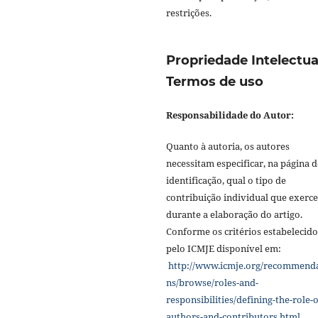
restrições.
Propriedade Intelectua
Termos de uso
Responsabilidade do Autor:
Quanto à autoria, os autores
necessitam especificar, na página d
identificação, qual o tipo de
contribuição individual que exerc
durante a elaboração do artigo.
Conforme os critérios estabelecido
pelo ICMJE disponível em:
http://www.icmje.org/recommend
ns/browse/roles-and-
responsibilities/defining-the-role-o
authors-and-contributors.html
.