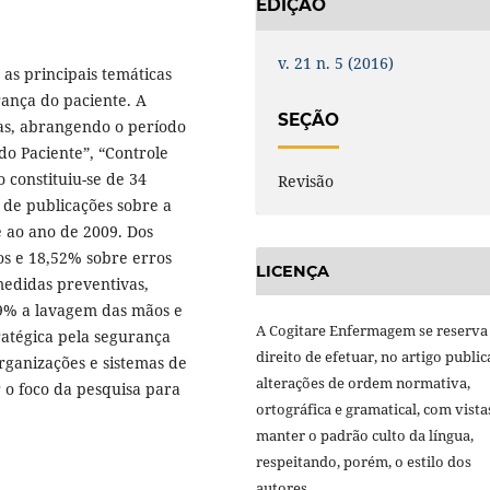
EDIÇÃO
v. 21 n. 5 (2016)
 as principais temáticas
ança do paciente. A
SEÇÃO
as, abrangendo o período
do Paciente”, “Controle
o constituiu-se de 34
Revisão
 de publicações sobre a
 ao ano de 2009. Dos
os e 18,52% sobre erros
LICENÇA
edidas preventivas,
9% a lavagem das mãos e
A Cogitare Enfermagem se reserva
ratégica pela segurança
direito de efetuar, no artigo public
organizações e sistemas de
alterações de ordem normativa,
 o foco da pesquisa para
ortográfica e gramatical, com vista
manter o padrão culto da língua,
respeitando, porém, o estilo dos
autores.