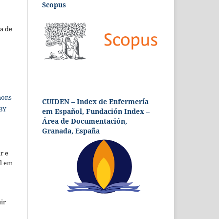
Scopus
a de
mons
CUIDEN – Index de Enfermería
 BY
em Español, Fundación Index –
Área de Documentación,
Granada, España
r e
al em
ir