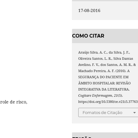
17-08-2016
COMO CITAR
Araújo Silva, A. C., da Silva, J. F.,
Oliveira Santos, L. R., Silva Dantas
Avelino, F. V., dos Santos, A. M. R., &
Machado Pereira, A. F. (2016). A
SEGURANÇA DO PACIENTE EM
ÂMBITO HOSPITALAR: REVISÃO
INTEGRATIVA DA LITERATURA.
Cogitare Enfermagem
,
21
(5).
ole de risco,
https://doi.org/10.5380/ce.v21i5.37763
Fomatos de Citação