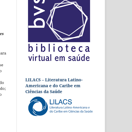
es
para
se
o
LILACS – Literatura Latino-
 do
Americana e do Caribe em
udo;
Ciências da Saúde
o