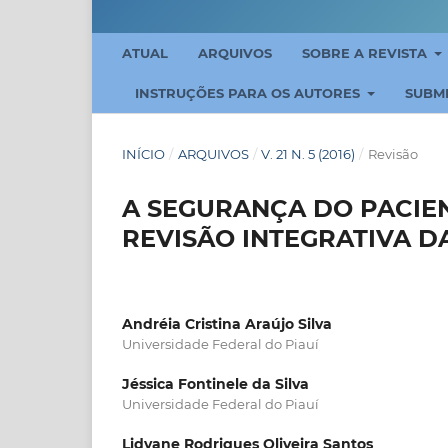
ATUAL
ARQUIVOS
SOBRE A REVISTA
INSTRUÇÕES PARA OS AUTORES
SUBM
INÍCIO
/
ARQUIVOS
/
V. 21 N. 5 (2016)
/
Revisão
A SEGURANÇA DO PACIEN
REVISÃO INTEGRATIVA D
Andréia Cristina Araújo Silva
Universidade Federal do Piauí
Jéssica Fontinele da Silva
Universidade Federal do Piauí
Lidyane Rodrigues Oliveira Santos