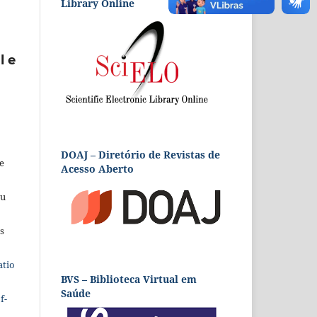
Library Online
l e
DOAJ – Diretório de Revistas de
e
Acesso Aberto
eu
s
atio
BVS – Biblioteca Virtual em
Saúde
f-