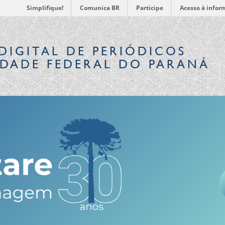
Simplifique!
Comunica BR
Participe
Acesso à infor
DIGITAL
DE PERIÓDICOS
IDADE FEDERAL DO PARANÁ