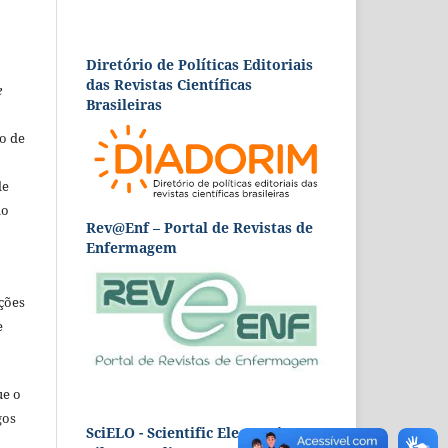
Diretório de Políticas Editoriais
das Revistas Científicas
e
Brasileiras
o de
de
ão
Rev@Enf – Portal de Revistas de
Enfermagem
ções
e
ue o
gos
SciELO - Scientific Electronic