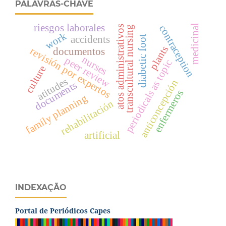
PALAVRAS-CHAVE
riesgos laborales
medicinal
contraception
atos administrativos
transcultural nursing
work
diabetic foot
accidents
plants
revisión por expertos
documentos
nurses
peer review
periodicals as topic
culture
atitudes
anticoncepción
documents
enfermeros
family planning
rehabilitación
artificial
INDEXAÇÃO
Portal de Periódicos Capes