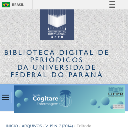
BRASIL
Simplifique!
Comunica BR
Participe
Acesso à informação
Legislação
BIBLIOTECA DIGITAL
DE
Canais
PERIÓDICOS
DA UNIVERSIDADE
FEDERAL DO PARANÁ
INÍCIO
/
ARQUIVOS
/
V. 19 N. 2 (2014)
/
Editorial