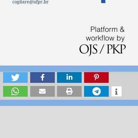
cogitare@ufpr.br