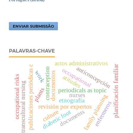
ENVIAR SUBMISSÃO
PALAVRAS-CHAVE
actos administrativos
planificación familiar
publicaciones periódicas c
anticoncepción
contraception
occupational
work
documentos
atitudes
occupational risks
transcultural nursing
plants
periodicals as topic
nurses
family planning
etnografia
enfermeros
revisión por expertos
documents
culture
diabetic foot