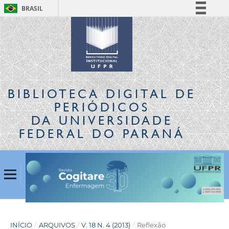
BRASIL
Simplifique!
Comunica BR
Participe
Acesso à informação
Legislação
BIBLIOTECA DIGITAL
DE
Canais
PERIÓDICOS
DA UNIVERSIDADE
FEDERAL DO PARANÁ
INÍCIO
/
ARQUIVOS
/
V. 18 N. 4 (2013)
/
Reflexão