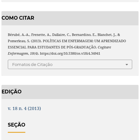
COMO CITAR
Bérubé, A.-A., Frenette, A., Dallaire, C., Bernardino, E., Blanchet, J., &
Pomerleau, S. (2013). POLÍTICAS EM ENFERMAGEM: UM APRENDIZADO
ESSENCIAL PARA ESTUDANTES DE PÓS-GRADUAÇÃO.
Cogitare
Enfermagem
,
18
(4). https://doi.org/10.5380/ce.v18i4.34941
Fomatos de Citação
EDIÇÃO
v. 18 n. 4 (2013)
SEÇÃO