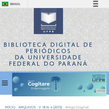
BRASIL
Simplifique!
Comunica BR
Participe
Acesso à informação
Legislação
BIBLIOTECA DIGITAL
DE
Canais
PERIÓDICOS
DA UNIVERSIDADE
FEDERAL DO PARANÁ
INÍCIO
/
ARQUIVOS
/
V. 18 N. 4 (2013)
/
Artigo Original