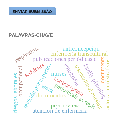
ENVIAR SUBMISSÃO
PALAVRAS-CHAVE
respiration
anticoncepción
enfermería transcultural
publicaciones periódicas c
documents
actos administrativos
revisión por expertos
accidents
etnografia
family planning
transcultural nursing
occupational
nurses
riesgos laborales
contraception
periodicals as topic
work
documentos
peer review
atención de enfermería