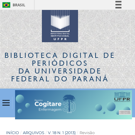
BRASIL
Simplifique!
Comunica BR
Participe
Acesso à informação
Legislação
BIBLIOTECA DIGITAL
DE
Canais
PERIÓDICOS
DA UNIVERSIDADE
FEDERAL DO PARANÁ
INÍCIO
/
ARQUIVOS
/
V. 18 N. 1 (2013)
/
Revisão