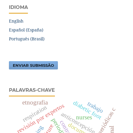
IDIOMA
English
Español (España)
Português (Brasil)
ENVIAR SUBMISSÃO
PALAVRAS-CHAVE
etnografia
diabetic foot
trabajo
revisión por expertos
respiration
anticoncepción
nurses
documents
culture