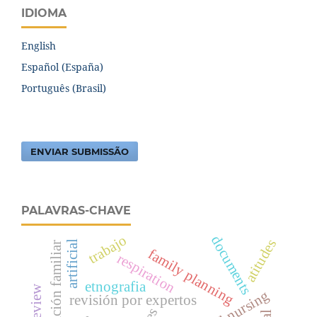
IDIOMA
English
Español (España)
Português (Brasil)
ENVIAR SUBMISSÃO
PALAVRAS-CHAVE
trabajo
documents
atitudes
artificial
planificación familiar
family planning
respiration
etnografia
revisión por expertos