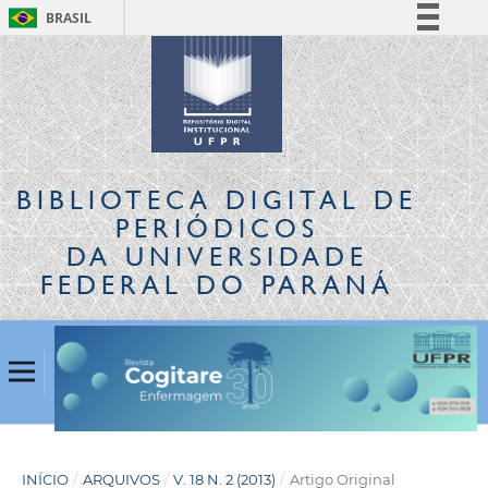
BRASIL
Simplifique!
Comunica BR
Participe
Acesso à informação
Legislação
BIBLIOTECA DIGITAL
DE
Canais
PERIÓDICOS
DA UNIVERSIDADE
FEDERAL DO PARANÁ
INÍCIO
/
ARQUIVOS
/
V. 18 N. 2 (2013)
/
Artigo Original