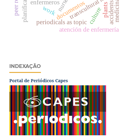
peer review
transcultural nursing
nurses
medicinal
enfermeros
documentos
accidents
plants
work
culture
periodicals as topic
atención de enfermería
INDEXAÇÃO
Portal de Periódicos Capes