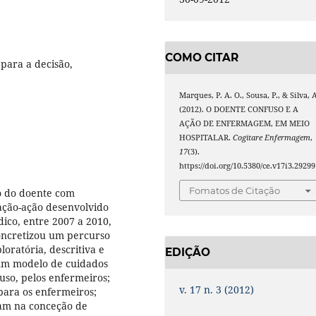
COMO CITAR
para a decisão,
Marques, P. A. O., Sousa, P., & Silva, 
(2012). O DOENTE CONFUSO E A
AÇÃO DE ENFERMAGEM, EM MEIO
HOSPITALAR.
Cogitare Enfermagem
,
17
(3).
https://doi.org/10.5380/ce.v17i3.29299
Fomatos de Citação
o do doente com
ação-ação desenvolvido
co, entre 2007 a 2010,
concretizou um percurso
oratória, descritiva e
EDIÇÃO
r um modelo de cuidados
uso, pelos enfermeiros;
v. 17 n. 3 (2012)
’ para os enfermeiros;
iam na conceção de