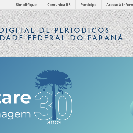
Simplifique!
Comunica BR
Participe
Acesso à infor
DIGITAL
DE PERIÓDICOS
IDADE FEDERAL DO PARANÁ