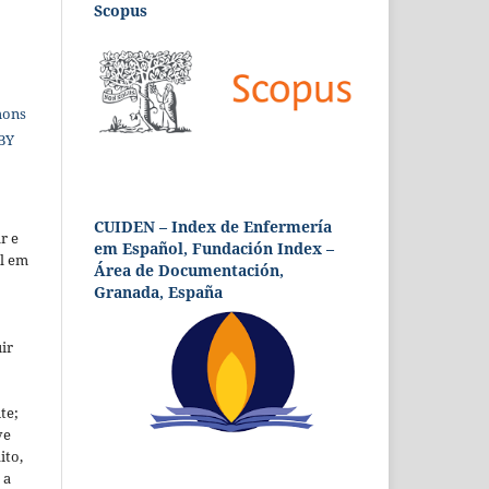
Scopus
mons
 BY
CUIDEN – Index de Enfermería
r e
em Español, Fundación Index –
al em
Área de Documentación,
Granada, España
ir
te;
ve
ito,
 a