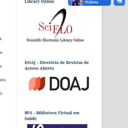
Library Online
e
eu
DOAJ – Diretório de Revistas de
s
Acesso Aberto
atio
f-
BVS – Biblioteca Virtual em
Saúde