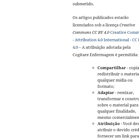
submetido.
Os artigos publicados estarão
licenciados sob a licença
Creative
Commons CC BY 4.0
Creative Com
- Attribution 4.0 International - CC
4.0
– A atribuição adotada pela
Cogitare Enfermagem é permitida:
Compartilhar
- copia
redistribuir o materi
qualquer mídia ou
formato;
Adaptar
- remixar,
transformar e constru
sobre o material para
qualquer finalidade,
mesmo comercialmen
Atribuição
- Você de
atribuir o devido créd
fornecer um link para