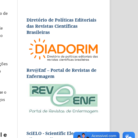
o de
Diretório de Políticas Editoriais
das Revistas Científicas
de
Brasileiras
ão
ções
Rev@Enf – Portal de Revistas de
e
Enfermagem
ue o
gos
SciELO - Scientific Electronic
l e