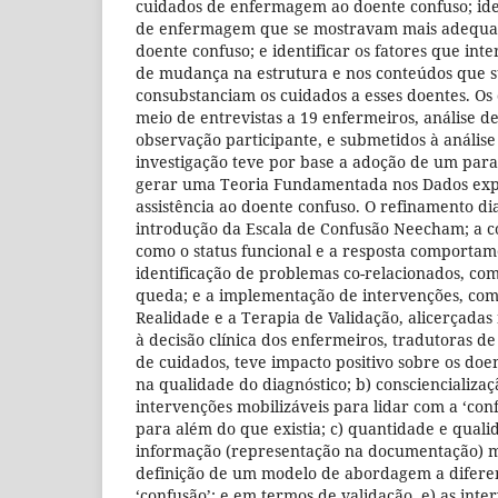
cuidados de enfermagem ao doente confuso; iden
de enfermagem que se mostravam mais adequad
doente confuso; e identificar os fatores que int
de mudança na estrutura e nos conteúdos que 
consubstanciam os cuidados a esses doentes. Os
meio de entrevistas a 19 enfermeiros, análise 
observação participante, e submetidos à análise 
investigação teve por base a adoção de um para
gerar uma Teoria Fundamentada nos Dados exp
assistência ao doente confuso. O refinamento di
introdução da Escala de Confusão Neecham; a c
como o status funcional e a resposta comportam
identificação de problemas co-relacionados, co
queda; e a implementação de intervenções, com
Realidade e a Terapia de Validação, alicerçada
à decisão clínica dos enfermeiros, tradutoras d
de cuidados, teve impacto positivo sobre os doen
na qualidade do diagnóstico; b) consciencializa
intervenções mobilizáveis para lidar com a ‘con
para além do que existia; c) quantidade e quali
informação (representação na documentação) mu
definição de um modelo de abordagem a diferen
‘confusão’; e em termos de validação, e) as int