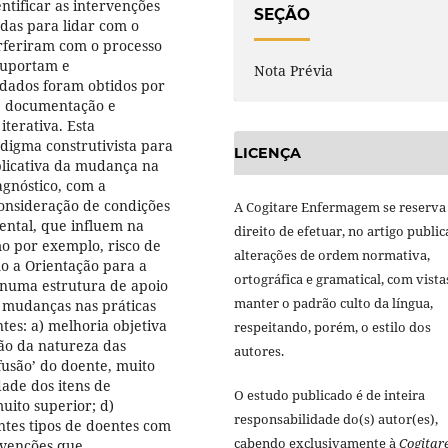
tificar as intervenções
SEÇÃO
as para lidar com o
erferiram com o processo
suportam e
Nota Prévia
 dados foram obtidos por
de documentação e
iterativa. Esta
digma construtivista para
LICENÇA
licativa da mudança na
agnóstico, com a
onsideração de condições
A Cogitare Enfermagem se reserva
ental, que influem na
direito de efetuar, no artigo public
mo por exemplo, risco de
alterações de ordem normativa,
o a Orientação para a
ortográfica e gramatical, com vista
s numa estrutura de apoio
manter o padrão culto da língua,
e mudanças nas práticas
tes: a) melhoria objetiva
respeitando, porém, o estilo dos
ção da natureza das
autores.
fusão’ do doente, muito
dade dos itens de
O estudo publicado é de inteira
ito superior; d)
responsabilidade do(s) autor(es),
tes tipos de doentes com
cabendo exclusivamente à
Cogitar
ervenções que