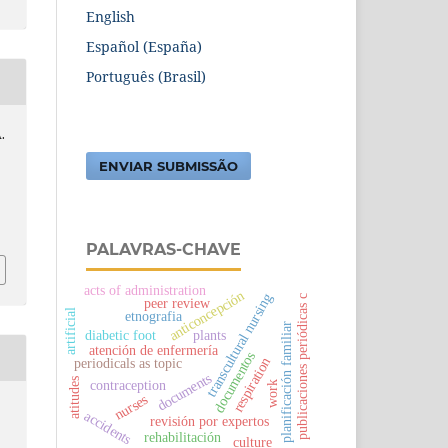
English
Español (España)
Português (Brasil)
A.
ENVIAR SUBMISSÃO
PALAVRAS-CHAVE
acts of administration
anticoncepción
transcultural nursing
publicaciones periódicas c
peer review
artificial
etnografia
planificación familiar
diabetic foot
plants
atención de enfermería
documentos
respiration
periodicals as topic
documents
atitudes
contraception
work
nurses
accidents
revisión por expertos
rehabilitación
culture