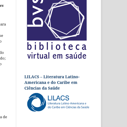
es
para
se
o
 do
udo;
o
LILACS – Literatura Latino-
Americana e do Caribe em
Ciências da Saúde
a de