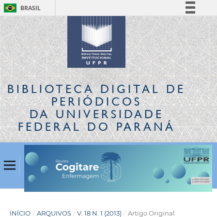
BRASIL
Simplifique!
Comunica BR
Participe
Acesso à informação
Legislação
BIBLIOTECA DIGITAL
DE
Canais
PERIÓDICOS
DA UNIVERSIDADE
FEDERAL DO PARANÁ
INÍCIO
/
ARQUIVOS
/
V. 18 N. 1 (2013)
/
Artigo Original