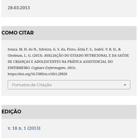
28-03-2013
COMO CITAR
Souza, M. H. do N., Silveira, G. S. da, Pinto, Átila F. S., Sodré, V. R. D., &
Ghelman, L. G. (2013). AVALIAÇÃO DO ESTADO NUTRICIONAL E DA SAÚDE
DE CRIANÇAS E ADOLESCENTES NA PRÁTICA ASSISTENCIAL DO
ENFERMEIRO.
Cogitare Enfermagem
,
18
(1).
https://doi.org/10.5380/ce.v18i1.28926
Fomatos de Citação
EDIÇÃO
v. 18 n. 1 (2013)