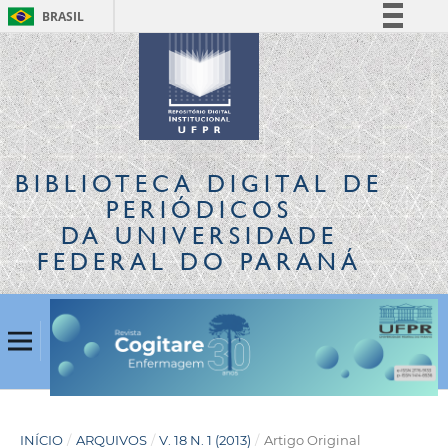
BRASIL
Simplifique!
Comunica BR
Participe
Acesso à informação
Legislação
BIBLIOTECA DIGITAL
DE
Canais
PERIÓDICOS
DA UNIVERSIDADE
FEDERAL DO PARANÁ
INÍCIO
/
ARQUIVOS
/
V. 18 N. 1 (2013)
/
Artigo Original