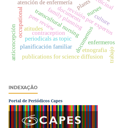
medicinal
plants
atención de enfermería
nurses
documents
revisión por expertos
family planning
occupational
transcultural nursing
peer review
culture
anticoncepción
documentos
atitudes
contraception
periodicals as topic
enfermeros
planificación familiar
trabajo
etnografia
publications for science diffusion
INDEXAÇÃO
Portal de Periódicos Capes