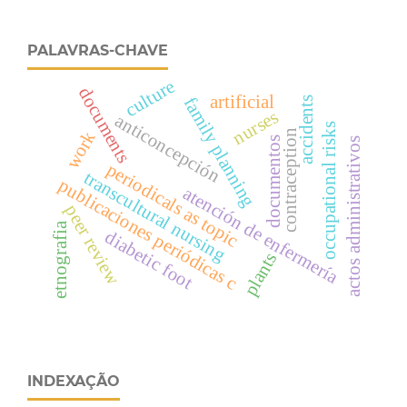
PALAVRAS-CHAVE
culture
documents
artificial
family planning
accidents
nurses
anticoncepción
occupational risks
contraception
work
documentos
actos administrativos
periodicals as topic
transcultural nursing
publicaciones periódicas c
atención de enfermería
peer review
etnografia
diabetic foot
plants
INDEXAÇÃO