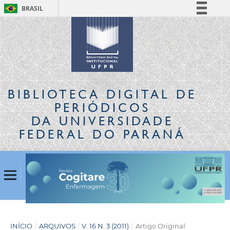
BRASIL
Simplifique!
Comunica BR
Participe
Acesso à informação
Legislação
BIBLIOTECA DIGITAL
DE
Canais
PERIÓDICOS
DA UNIVERSIDADE
FEDERAL DO PARANÁ
INÍCIO
/
ARQUIVOS
/
V. 16 N. 3 (2011)
/
Artigo Original