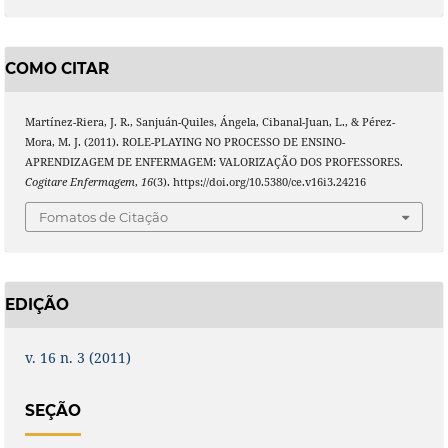
COMO CITAR
Martínez-Riera, J. R., Sanjuán-Quiles, Ángela, Cibanal-Juan, L., & Pérez-
Mora, M. J. (2011). ROLE-PLAYING NO PROCESSO DE ENSINO-
APRENDIZAGEM DE ENFERMAGEM: VALORIZAÇÃO DOS PROFESSORES.
Cogitare Enfermagem
,
16
(3). https://doi.org/10.5380/ce.v16i3.24216
Fomatos de Citação
EDIÇÃO
v. 16 n. 3 (2011)
SEÇÃO