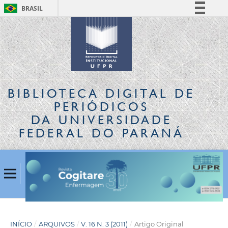
BRASIL
Simplifique!
Comunica BR
Participe
Acesso à informação
Legislação
BIBLIOTECA DIGITAL
DE
Canais
PERIÓDICOS
DA UNIVERSIDADE
FEDERAL DO PARANÁ
INÍCIO
/
ARQUIVOS
/
V. 16 N. 3 (2011)
/
Artigo Original