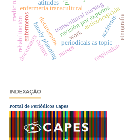
medicinal
atitudes
transcultural nursing
revisión por expertos
anticoncepción
enfermería transcultural
enfermeros
etnografia
accidents
documentos
rehabilitación
family planning
work
documents
culture
periodicals as topic
respiration
nurses
INDEXAÇÃO
Portal de Periódicos Capes