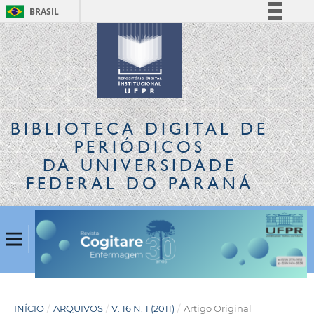
BRASIL
Simplifique!
Comunica BR
Participe
Acesso à informação
Legislação
BIBLIOTECA DIGITAL
DE
Canais
PERIÓDICOS
DA UNIVERSIDADE
FEDERAL DO PARANÁ
INÍCIO
/
ARQUIVOS
/
V. 16 N. 1 (2011)
/
Artigo Original