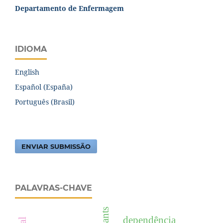
Departamento de Enfermagem
IDIOMA
English
Español (España)
Português (Brasil)
ENVIAR SUBMISSÃO
PALAVRAS-CHAVE
plants
dependência