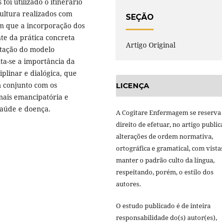
foi utilizado o itinerário
cultura realizados com
SEÇÃO
am que a incorporação dos
te da prática concreta
Artigo Original
ntação do modelo
ta-se a importância da
plinar e dialógica, que
m conjunto com os
LICENÇA
mais emancipatória e
saúde e doença.
A Cogitare Enfermagem se reserva
direito de efetuar, no artigo public
alterações de ordem normativa,
ortográfica e gramatical, com vista
manter o padrão culto da língua,
respeitando, porém, o estilo dos
autores.
O estudo publicado é de inteira
responsabilidade do(s) autor(es),