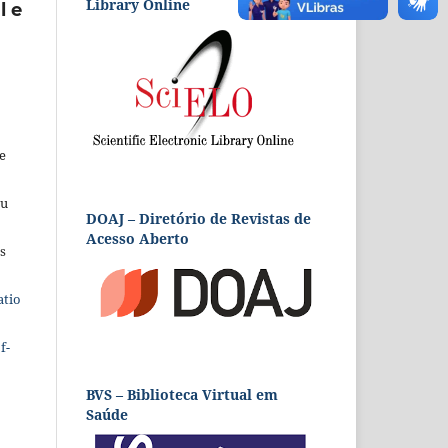
Library Online
l e
e
eu
DOAJ – Diretório de Revistas de
Acesso Aberto
s
atio
f-
BVS – Biblioteca Virtual em
Saúde