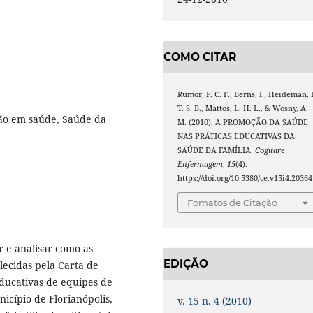
COMO CITAR
Rumor, P. C. F., Berns, I., Heideman, I
T. S. B., Mattos, L. H. L., & Wosny, A.
ão em saúde, Saúde da
M. (2010). A PROMOÇÃO DA SAÚDE
NAS PRÁTICAS EDUCATIVAS DA
SAÚDE DA FAMÍLIA.
Cogitare
Enfermagem
,
15
(4).
https://doi.org/10.5380/ce.v15i4.20364
Fomatos de Citação
r e analisar como as
EDIÇÃO
lecidas pela Carta de
educativas de equipes de
cípio de Florianópolis,
v. 15 n. 4 (2010)