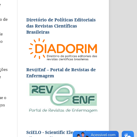
e
o de
Diretório de Políticas Editoriais
das Revistas Científicas
Brasileiras
de
ão
Rev@Enf – Portal de Revistas de
ções
Enfermagem
e
ue o
gos
SciELO - Scientific Electronic