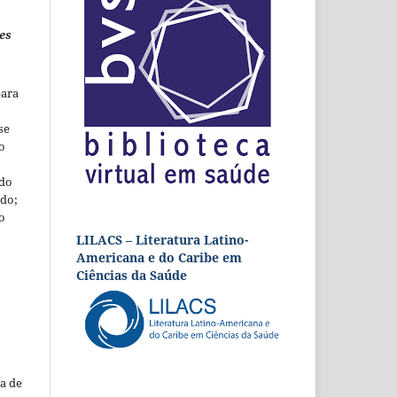
es
para
se
o
 do
udo;
o
LILACS – Literatura Latino-
Americana e do Caribe em
Ciências da Saúde
a de