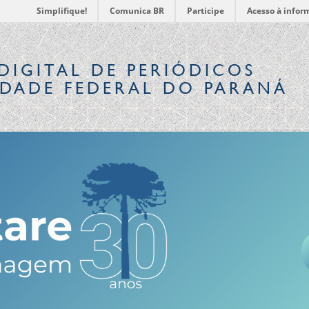
Simplifique!
Comunica BR
Participe
Acesso à infor
DIGITAL
DE PERIÓDICOS
IDADE FEDERAL DO PARANÁ