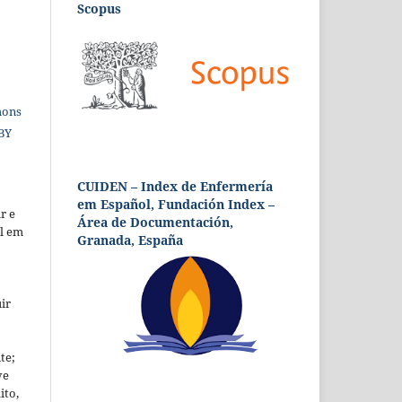
Scopus
mons
 BY
CUIDEN – Index de Enfermería
em Español, Fundación Index –
r e
Área de Documentación,
al em
Granada, España
ir
te;
ve
ito,